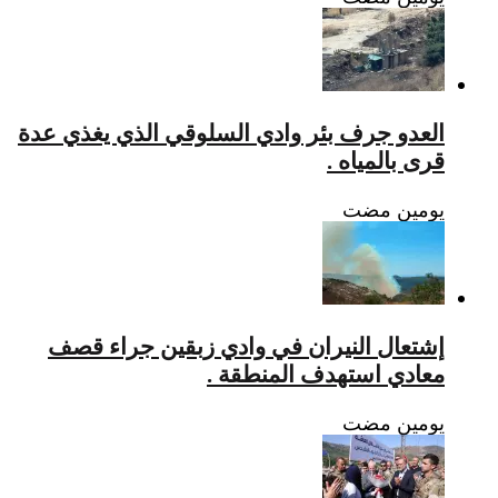
العدو جرف بئر وادي السلوقي الذي يغذي عدة
قرى بالمياه .
‏يومين مضت
إشتعال النيران في وادي زبقين جراء قصف
معادي استهدف المنطقة .
‏يومين مضت