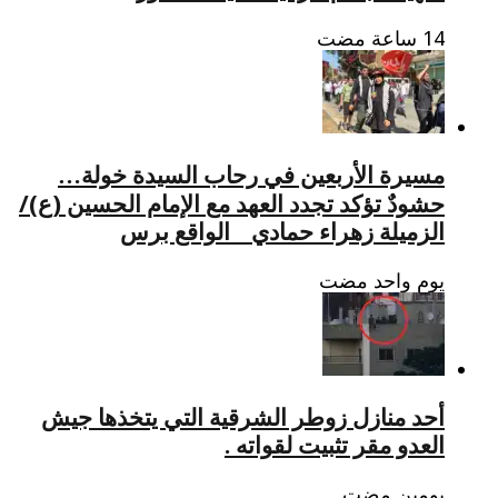
مسيرة الأربعين في رحاب السيدة خولة…
حشودٌ تؤكد تجدد العهد مع الإمام الحسين (ع)/
الزميلة زهراء حمادي _ الواقع برس
‏يوم واحد مضت
أحد منازل زوطر الشرقية التي يتخذها جيش
العدو مقر تثبيت لقواته .
‏يومين مضت