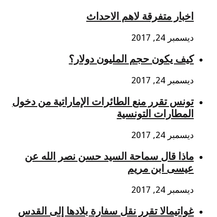
اخبار متفرقة لاهم الاحداث
ديسمبر 24, 2017
كيف يكون حجم المليون دولار؟
ديسمبر 24, 2017
تونس ﺗﻘﺮﺭ ﻣﻨﻊ ﺍﻟﻄﺎﺋﺮﺍﺕ ﺍﻹﻣﺎﺭﺍﺗﻴﺔ ﻣﻦ ﺩﺧﻮﻝ
ﺍﻟﻤﻄﺎﺭﺍﺕ ﺍﻟﺘﻮﻧﺴﻴﺔ
ديسمبر 24, 2017
ماذا قال سماحة السيد حسن نصر الله عن
عيسى ابن مريم
ديسمبر 24, 2017
غواتيمالا تقرر نقل سفارة بلادها إلى القدس