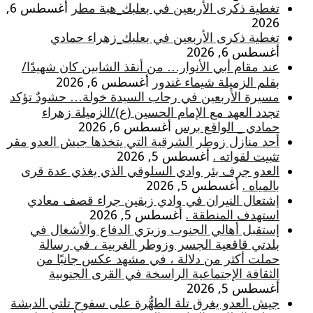
تغطية ذكرى الأربعين في بعلبك_هبة مطر
أغسطس 6,
2026
تغطية ذكرى الأربعين في بعلبك_زهراء حمادي
أغسطس 6, 2026
عند مقام أبي الأنوار… من أنقذ الشابين كان شهيدًا/
بقلم الزميلة شيماء غندور
أغسطس 6, 2026
مسيرة الأربعين في رحاب السيدة خولة… حشودٌ تؤكد
تجدد العهد مع الإمام الحسين (ع)/الزميلة زهراء
حمادي _ الواقع برس
أغسطس 6, 2026
أحد منازل زوطر الشرقية التي يتخذها جيش العدو مقر
تثبيت لقواته .
أغسطس 5, 2026
العدو جرف بئر وادي السلوقي الذي يغذي عدة قرى
بالمياه .
أغسطس 5, 2026
إشتعال النيران في وادي زبقين جراء قصف معادي
استهدف المنطقة .
أغسطس 5, 2026
إستقبل أهالي الجنوب وزيرَي الدفاع والأشغال في
بلدتي قاقعية الجسر وزوطر الغربية ، في رسالة
حملت أكثر من دلالة ، في مشهد عكس جانبًا من
الثقافة الإجتماعية الراسخة في القرى الجنوبية
أغسطس 5, 2026
جيش العدو يغرق تلة الطهُّرة على سفوح تلتي الدبشة