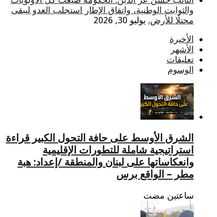
والثوابت الوطنية، واتفاق الإطار استجلب العدو ليبقى
محتلًا للأرض.
يوليو 30, 2026
الأخيرة
الأشهر
تعليقات
الوسوم
الشرق الأوسط على حافة التحول الكبير قراءة
استراتيجية شاملة للتطورات الإقليمية
وانعكاساتها على لبنان والمنطقة /إعداد: هبة
مطر – الواقع برس
‏ساعتين مضت