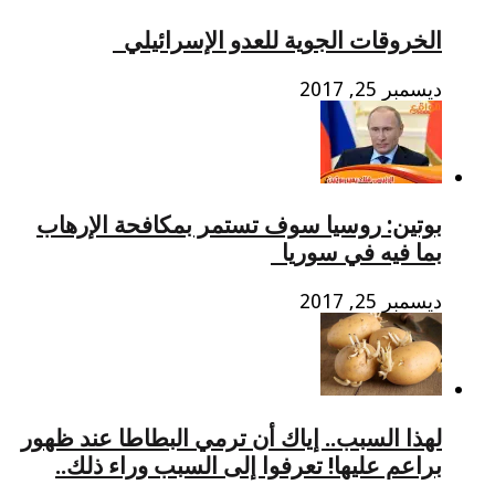
الخروقات الجوية للعدو الإسرائيلي​
ديسمبر 25, 2017
بوتين: روسيا سوف تستمر بمكافحة الإرهاب
بما فيه في سوريا​
ديسمبر 25, 2017
لهذا السبب.. إياك أن ترمي البطاطا عند ظهور
براعم عليها! تعرفوا إلى السبب وراء ذلك..