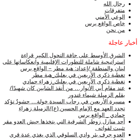
رجال الله
متفرقات
الوعي الأمني
خاص الواقع برس
من نحن
أخبار عاجلة
الشرق الأوسط على حافة التحول الكبير قراءة
استراتيجية شاملة للتطورات الإقليمية وانعكاساتها على
لبنان والمنطقة /إعداد: هبة مطر – الواقع برس
تغطية ذكرى الأربعين في بعلبك_هبة مطر
تغطية ذكرى الأربعين في بعلبك_زهراء حمادي
عند مقام أبي الأنوار… من أنقذ الشابين كان شهيدًا/
بقلم الزميلة شيماء غندور
مسيرة الأربعين في رحاب السيدة خولة… حشودٌ تؤكد
تجدد العهد مع الإمام الحسين (ع)/الزميلة زهراء
حمادي _ الواقع برس
أحد منازل زوطر الشرقية التي يتخذها جيش العدو مقر
تثبيت لقواته .
العدو جرف بئر وادي السلوقي الذي يغذي عدة قرى