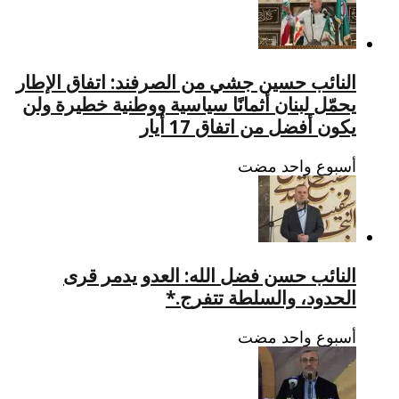
النائب حسين جشي من الصرفند: اتفاق الإطار
يحمّل لبنان أثمانًا سياسية ووطنية خطيرة ولن
يكون أفضل من اتفاق 17 أيار
‏أسبوع واحد مضت
النائب حسن فضل الله: العدو يدمر قرى
الحدود، والسلطة تتفرج.*
‏أسبوع واحد مضت