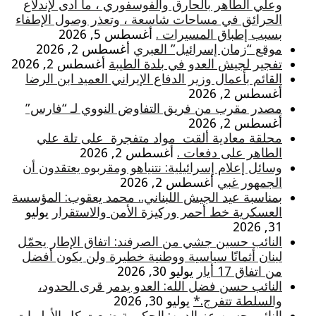
وعلي الطاهر بالحارق والفوسفوري ، ما أدى لإندلاع
الحرائق في مساحات شاسعة ، وتعذر وصول الإطفاء
بسبب إطباق المسيرات .
أغسطس 5, 2026
موقع “زمان إسرائيل” العبري
أغسطس 2, 2026
تفجير لجيش العدو في بلدة الطيبة
أغسطس 2, 2026
القائم بأعمال وزير الدفاع الإيراني العميد ابن الرضا
أغسطس 2, 2026
مصدر مقرب من فريق التفاوض النووي لـ “فارس”
أغسطس 2, 2026
محلقة معادية ألقت مواد متفجرة على تلة علي
الطاهر على دفعات .
أغسطس 2, 2026
وسائل إعلام إسرائيلية: نتنياهو ومقربوه يعتقدون أن
الجمهور غبي
أغسطس 2, 2026
بمناسبة عيد الجيش اللبناني.. محمد يعقوب: المؤسسة
العسكرية خط أحمر وركيزة الأمن والاستقرار
يوليو
31, 2026
النائب حسين جشي من الصرفند: اتفاق الإطار يحمّل
لبنان أثمانًا سياسية ووطنية خطيرة ولن يكون أفضل
من اتفاق 17 أيار
يوليو 30, 2026
النائب حسن فضل الله: العدو يدمر قرى الحدود،
والسلطة تتفرج.*
يوليو 30, 2026
النائب حسن عز الدين: الحكومة ضيعت كل الأولويات