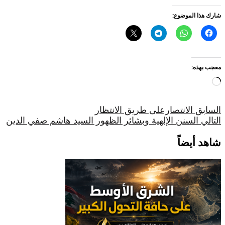
شارك هذا الموضوع:
معجب بهذه:
جاري
التحميل…
السابق
الانتصارعلى طريق الانتظار
التالي
السنن الإلهية وبشائر الظهور السيد هاشم صفي الدين
شاهد أيضاً