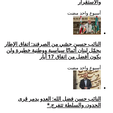
والاستقرار
‏أسبوع واحد مضت
النائب حسين جشي من الصرفند: اتفاق الإطار
يحمّل لبنان أثمانًا سياسية ووطنية خطيرة ولن
يكون أفضل من اتفاق 17 أيار
‏أسبوع واحد مضت
النائب حسن فضل الله: العدو يدمر قرى
الحدود، والسلطة تتفرج.*