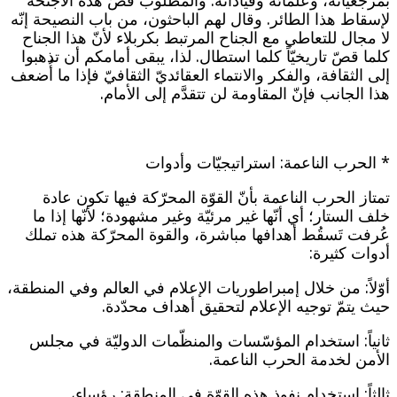
بمرجعيّاته، وعلمائه وقياداته. والمطلوب قصّ هذه الأجنحة
لإسقاط هذا الطائر. وقال لهم الباحثون، من باب النصيحة إنّه
لا مجال للتعاطي مع الجناح المرتبط بكربلاء لأنّ هذا الجناح
كلما قصّ تاريخيّاً كلما استطال. لذا، يبقى أمامكم أن تذهبوا
إلى الثقافة، والفكر والانتماء العقائديّ الثقافيّ فإذا ما أُضعف
هذا الجانب فإنّ المقاومة لن تتقدَّم إلى الأمام.
* الحرب الناعمة: استراتيجيّات وأدوات
تمتاز الحرب الناعمة بأنّ القوّة المحرّكة فيها تكون عادة
خلف الستار؛ أي أنّها غير مرئيّة وغير مشهودة؛ لأنّها إذا ما
عُرفت تَسقُط أهدافها مباشرة، والقوة المحرّكة هذه تملك
أدوات كثيرة:
أوّلاً: من خلال إمبراطوريات الإعلام في العالم وفي المنطقة،
حيث يتمّ توجيه الإعلام لتحقيق أهداف محدّدة.
ثانياً: استخدام المؤسّسات والمنظّمات الدوليّة في مجلس
الأمن لخدمة الحرب الناعمة.
ثالثاً: استخدام نفوذ هذه القوّة في المنطقة: رؤساء،