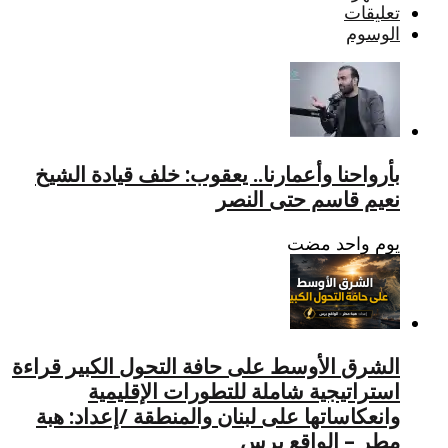
تعليقات
الوسوم
بأرواحنا وأعمارنا.. يعقوب: خلف قيادة الشيخ
نعيم قاسم حتى النصر
‏يوم واحد مضت
الشرق الأوسط على حافة التحول الكبير قراءة
استراتيجية شاملة للتطورات الإقليمية
وانعكاساتها على لبنان والمنطقة /إعداد: هبة
مطر – الواقع برس