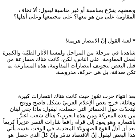
وبعضهم يتبرّع بمناسبة أو غير مناسبة ليقول: ألا تخاف
المقاومة على من هو معها؟ على مجتمعها وعلى أهلها؟
* لعبة القول إنّ الانتصار هزيمة!
شاهدنا في مرحلة من المراحل ولمسنا الآثار الطيّبة والكبيرة
لعمل المقاومة، على الناس، لكن، كانت هناك مسارعة من
قبل البعض لتجويف انتصارات المقاومة، هذه المسارعة لم
تكن صدفة، بل هي حركة، مدروسة.
بعد انتهاء حرب تمّوز حيث كانت هناك انتصارات كبيرة
وهائلة، خرج بعض الإعلام العربيّ بشكل فاضح ووقح
ليتحدّث حول الخسائر التي حصلت، ليقول: ماذا جنى لبنان
من هذه المعركة ومن هذه الحرب؟ هناك شعب اعتزَّ
بانتصاره وهو يعود إلى قراه رافعاً شارات النصر عزيزاً كريماً
بعد أن أذلّ القوة الصهيونيّة المعتدية. في الوقت نفسه يأتي
هذا البعض ليقول إنّ الاقتصاد تدمّر وإنّ كلّ الذي حصل هو