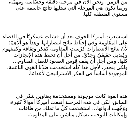
من الزمن. ونحن الآن في مرحلة دقيقة وحسّاسة ومهمّة،
وربما تكون هي المرحلة التي ستليها نتائج حاسمة على
مستوى المنطقة كلّها.
استشعرت أميركا الخوف بعد أن فشلت عسكريّاً في القضاء
على المقاومة وفي إحباط نتائج انتصاراتها. وهذا هو الأهمّ؛
لأنّ نتائج الانتصارات كرّست المقاومة كفكر وثقافة وكمفهوم
وكبديل حقيقيّ وجدّيّ. من أجل أن تحبط هذه الإنجازات
كلّها، ومن أجل أن يقف قوس الصعود للعمل المقاوم…
ولكي ينحدر، لأجل هذا كلّه استَخدمت ضدّنا القوى الناعمة،
الموجودة أساساً في الفكر الاستراتيجيّ لأعدائنا.
هذه القوة كانت موجودة ومستخدمة بعناوين شتّى في
السابق، لكن في هذه المرحلة أنفقت أميركا أموالاً كثيرة،
ووُجِّهت أدواتها… استخدَمت كلّ ما تملك من طاقات
وإمكانات للتوجيه، بشكل مباشر، على المقاومة.