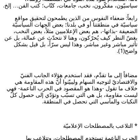
سياسيّون، مفكّرون، نخب، جامعات، كتّاب؛ كتب الفن… إلخ.
رابعاً: ضعفاء النفوس من الذين يطمحون لتحقيق مواقع
سياسيّة في منطقتنا أو في بلدنا؛ بعض الجهات السياسيّة
الضعيفة -بذاتها-، هم بعض الإعلاميين مثلاً، بعض النخب،
بغضّ النظر كيف يُحرّكون، وهنا لا نتحدّث عن عمالة، بل عن
تأثير مباشر وغير مباشر. وهذا ليس سرّاً، بل قيل بشكل
واضح(1).
مضافاً إلى ما تقدَّم، فقد استخدم هؤلاء الجانب الفنيّ
والاقتصاديّ لتوجيه السهام وليبيّنوا أنّ هذه المقاومة هي
خلاف ما تقول -وهذا هو المقصود في الحرب الناعمة- فهي
ليست مقاومة، بل هي التي تسبّب وتؤدّي إلى حصول كلّ
النكبات والمآسي التي تحصل في المنطقة.
* التلاعب بالمصطلحات الإعلاميّة
الحرب الناعمة تستخدم المصطلحات، وتتلاعب بها