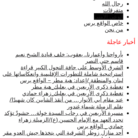
رجال الله
متفرقات
الوعي الأمني
خاص الواقع برس
من نحن
أخبار عاجلة
بأرواحنا وأعمارنا.. يعقوب: خلف قيادة الشيخ نعيم
قاسم حتى النصر
الشرق الأوسط على حافة التحول الكبير قراءة
استراتيجية شاملة للتطورات الإقليمية وانعكاساتها على
لبنان والمنطقة /إعداد: هبة مطر – الواقع برس
تغطية ذكرى الأربعين في بعلبك_هبة مطر
تغطية ذكرى الأربعين في بعلبك_زهراء حمادي
عند مقام أبي الأنوار… من أنقذ الشابين كان شهيدًا/
بقلم الزميلة شيماء غندور
مسيرة الأربعين في رحاب السيدة خولة… حشودٌ تؤكد
تجدد العهد مع الإمام الحسين (ع)/الزميلة زهراء
حمادي _ الواقع برس
أحد منازل زوطر الشرقية التي يتخذها جيش العدو مقر