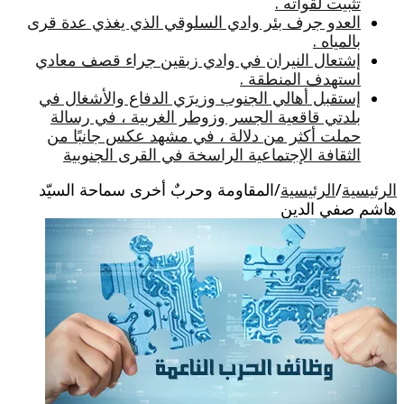
تثبيت لقواته .
العدو جرف بئر وادي السلوقي الذي يغذي عدة قرى
بالمياه .
إشتعال النيران في وادي زبقين جراء قصف معادي
استهدف المنطقة .
إستقبل أهالي الجنوب وزيرَي الدفاع والأشغال في
بلدتي قاقعية الجسر وزوطر الغربية ، في رسالة
حملت أكثر من دلالة ، في مشهد عكس جانبًا من
الثقافة الإجتماعية الراسخة في القرى الجنوبية
الرئيسية
/
الرئيسية
/
المقاومة وحربٌ أخرى سماحة السيّد
هاشم صفي الدين