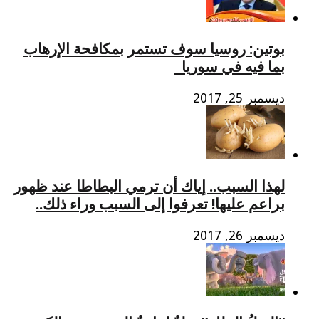
بوتين: روسيا سوف تستمر بمكافحة الإرهاب
بما فيه في سوريا​
ديسمبر 25, 2017
لهذا السبب.. إياك أن ترمي البطاطا عند ظهور
براعم عليها! تعرفوا إلى السبب وراء ذلك..
ديسمبر 26, 2017