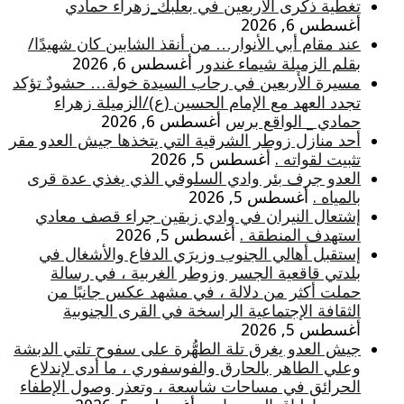
تغطية ذكرى الأربعين في بعلبك_زهراء حمادي
أغسطس 6, 2026
عند مقام أبي الأنوار… من أنقذ الشابين كان شهيدًا/
بقلم الزميلة شيماء غندور
أغسطس 6, 2026
مسيرة الأربعين في رحاب السيدة خولة… حشودٌ تؤكد
تجدد العهد مع الإمام الحسين (ع)/الزميلة زهراء
حمادي _ الواقع برس
أغسطس 6, 2026
أحد منازل زوطر الشرقية التي يتخذها جيش العدو مقر
تثبيت لقواته .
أغسطس 5, 2026
العدو جرف بئر وادي السلوقي الذي يغذي عدة قرى
بالمياه .
أغسطس 5, 2026
إشتعال النيران في وادي زبقين جراء قصف معادي
استهدف المنطقة .
أغسطس 5, 2026
إستقبل أهالي الجنوب وزيرَي الدفاع والأشغال في
بلدتي قاقعية الجسر وزوطر الغربية ، في رسالة
حملت أكثر من دلالة ، في مشهد عكس جانبًا من
الثقافة الإجتماعية الراسخة في القرى الجنوبية
أغسطس 5, 2026
جيش العدو يغرق تلة الطهُّرة على سفوح تلتي الدبشة
وعلي الطاهر بالحارق والفوسفوري ، ما أدى لإندلاع
الحرائق في مساحات شاسعة ، وتعذر وصول الإطفاء