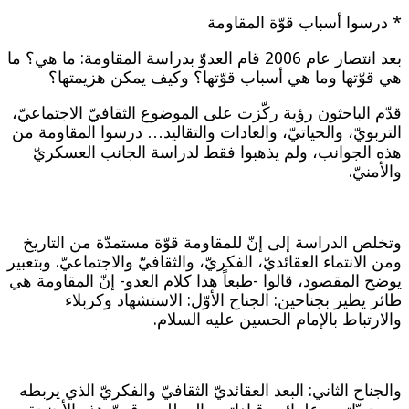
* درسوا أسباب قوّة المقاومة
بعد انتصار عام 2006 قام العدوّ بدراسة المقاومة: ما هي؟ ما
هي قوّتها وما هي أسباب قوّتها؟ وكيف يمكن هزيمتها؟
قدّم الباحثون رؤية ركّزت على الموضوع الثقافيّ الاجتماعيّ،
التربويّ، والحياتيّ، والعادات والتقاليد… درسوا المقاومة من
هذه الجوانب، ولم يذهبوا فقط لدراسة الجانب العسكريّ
والأمنيّ.
وتخلص الدراسة إلى إنّ للمقاومة قوّة مستمدّة من التاريخ
ومن الانتماء العقائديّ، الفكريّ، والثقافيّ والاجتماعيّ. وبتعبير
يوضح المقصود، قالوا -طبعاً هذا كلام العدو- إنّ المقاومة هي
طائر يطير بجناحين: الجناح الأوّل: الاستشهاد وكربلاء
والارتباط بالإمام الحسين عليه السلام.
والجناح الثاني: البعد العقائديّ الثقافيّ والفكريّ الذي يربطه