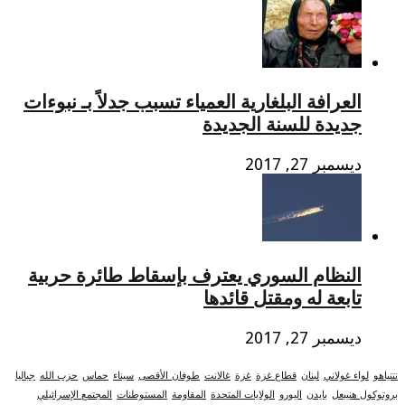
العرافة البلغارية العمياء تسبب جدلاً بـ نبوءات
جديدة للسنة الجديدة
ديسمبر 27, 2017
النظام السوري يعترف بإسقاط طائرة حربية
تابعة له ومقتل قائدها
ديسمبر 27, 2017
نتنياهو
لواء غولاني
لبنان
قطاع غزة
غزة
غالانت
طوفان_الأقصى
سيناء
حماس
حزب الله
جباليا
بروتوكول هنيبعل
بايدن
اليورو
الولايات المتحدة
المقاومة
المستوطنات
المجتمع الإسرائيلي