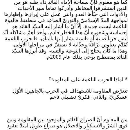
كما هو معلوم فإنّ سماحة الإمام القائد دام ظله هو من
الذين استشرفوا المخاطر وأدركوا تماماً سير الأحداث
والأدوات التي خبّأها العدو والتي عمل على إبرازها وإظهارها
لمواجهة المدّ الإسلاميّ والثوريّ الصاعد في منطقتنا. فالقوة
الناعمة ليست جديدة، إلّا أنّ ما أشار إليه السيّد القائد هو
إحساسه وشعوره أنّ هذا الخطر قادم، وأحد أهمّ مشاكله أنّه
ليس حرباً صلبة أو قاسية يشار إليها بالبنان، فالحرب الناعمة
تُقدَّم بعناوين برّاقة وجذّابة لا تستفزّ في مراحلها الأولى.
وهذا ما كان يحتاج إلى التوعية والتنبيه، وقد أبرزها السيّد
القائد بمصطلح يوحي بذلك عام 2009م.
* لماذا الحرب الناعمة على المقاومة؟
تتعرّض المقاومة للاستهداف في الحرب باتّجاهين: الأوّل:
عسكريّ، والثاني: فكريّ تضليلي ناعم.
من المعلوم أنّ الصراع القائم والموجود بين المقاومة وبين
قوى الشرّ والاستكبار والاحتلال هو صراع طويل امتدَّ لعقود