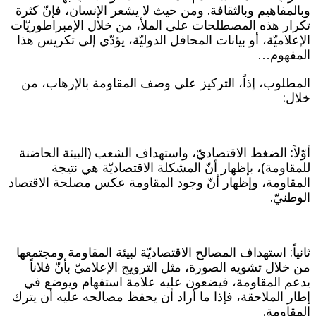
وبالمفاهيم وبالثقافة. ومن حيث لا يشعر الإنسان، فإنّ كثرة
تكرار هذه المصطلحات على الملأ، من خلال الإمبراطوريّات
الإعلاميّة، أو بيانات المحافل الدوليّة، يؤدّي إلى تكريس هذا
المفهوم…
المطلوب، إذاً، التركيز على وصف المقاومة بالإرهاب، من
خلال:
أوّلاً: الضغط الاقتصاديّ، واستهداف الشعب (البيئة الحاضنة
للمقاومة)، بإظهار أنّ المشكلة الاقتصاديّة هي نتيجة
المقاومة، وإظهار أنّ وجود المقاومة عكس مصلحة الاقتصاد
الوطنيّ.
ثانياً: استهداف المصالح الاقتصاديّة لبيئة المقاومة ومجتمعها
من خلال تشويه الصورة، مثل الترويج الإعلاميّ بأنّ فلاناً
يدعم المقاومة، فيضعون عليه علامة استفهام ويوضع في
إطار الملاحقة، فإذا ما أراد أن يحفظ مصالحه عليه أن يترك
المقاومة.