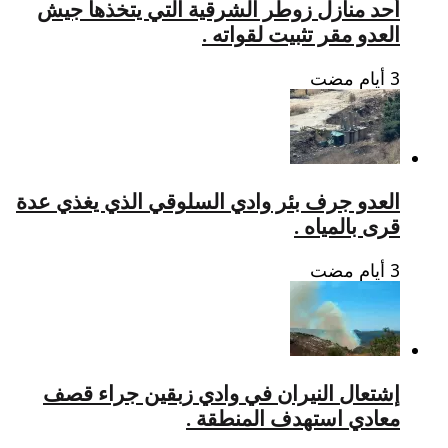
أحد منازل زوطر الشرقية التي يتخذها جيش
العدو مقر تثبيت لقواته .
العدو جرف بئر وادي السلوقي الذي يغذي عدة
قرى بالمياه .
إشتعال النيران في وادي زبقين جراء قصف
معادي استهدف المنطقة .