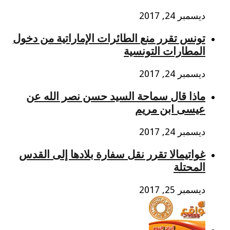
ديسمبر 24, 2017
تونس ﺗﻘﺮﺭ ﻣﻨﻊ ﺍﻟﻄﺎﺋﺮﺍﺕ ﺍﻹﻣﺎﺭﺍﺗﻴﺔ ﻣﻦ ﺩﺧﻮﻝ
ﺍﻟﻤﻄﺎﺭﺍﺕ ﺍﻟﺘﻮﻧﺴﻴﺔ
ديسمبر 24, 2017
ماذا قال سماحة السيد حسن نصر الله عن
عيسى ابن مريم
ديسمبر 24, 2017
غواتيمالا تقرر نقل سفارة بلادها إلى القدس
المحتلة
ديسمبر 25, 2017