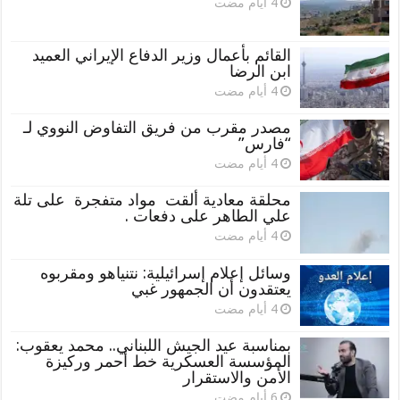
القائم بأعمال وزير الدفاع الإيراني العميد
ابن الرضا
مصدر مقرب من فريق التفاوض النووي لـ
“فارس”
محلقة معادية ألقت مواد متفجرة على تلة
علي الطاهر على دفعات .
وسائل إعلام إسرائيلية: نتنياهو ومقربوه
يعتقدون أن الجمهور غبي
بمناسبة عيد الجيش اللبناني.. محمد يعقوب:
المؤسسة العسكرية خط أحمر وركيزة
الأمن والاستقرار