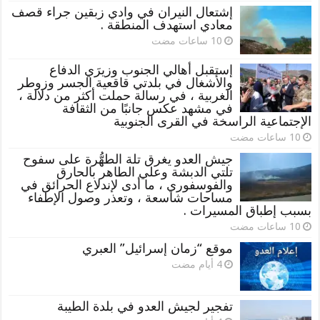
إشتعال النيران في وادي زبقين جراء قصف
معادي استهدف المنطقة .
إستقبل أهالي الجنوب وزيرَي الدفاع
والأشغال في بلدتي قاقعية الجسر وزوطر
الغربية ، في رسالة حملت أكثر من دلالة ،
في مشهد عكس جانبًا من الثقافة
الإجتماعية الراسخة في القرى الجنوبية
جيش العدو يغرق تلة الطهُّرة على سفوح
تلتي الدبشة وعلي الطاهر بالحارق
والفوسفوري ، ما أدى لإندلاع الحرائق في
مساحات شاسعة ، وتعذر وصول الإطفاء
بسبب إطباق المسيرات .
موقع “زمان إسرائيل” العبري
تفجير لجيش العدو في بلدة الطيبة