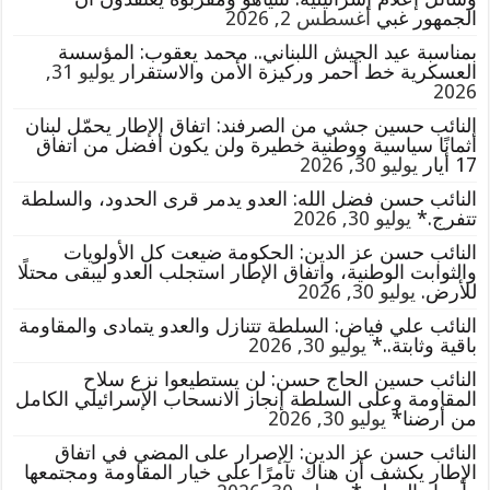
الجمهور غبي
أغسطس 2, 2026
بمناسبة عيد الجيش اللبناني.. محمد يعقوب: المؤسسة
العسكرية خط أحمر وركيزة الأمن والاستقرار
يوليو 31,
2026
النائب حسين جشي من الصرفند: اتفاق الإطار يحمّل لبنان
أثمانًا سياسية ووطنية خطيرة ولن يكون أفضل من اتفاق
17 أيار
يوليو 30, 2026
النائب حسن فضل الله: العدو يدمر قرى الحدود، والسلطة
تتفرج.*
يوليو 30, 2026
النائب حسن عز الدين: الحكومة ضيعت كل الأولويات
والثوابت الوطنية، واتفاق الإطار استجلب العدو ليبقى محتلًا
للأرض.
يوليو 30, 2026
النائب علي فياض: السلطة تتنازل والعدو يتمادى والمقاومة
باقية وثابتة..*
يوليو 30, 2026
النائب حسين الحاج حسن: لن يستطيعوا نزع سلاح
المقاومة وعلى السلطة إنجاز الانسحاب الإسرائيلي الكامل
من أرضنا*
يوليو 30, 2026
النائب حسن عز الدين: الإصرار على المضي في اتفاق
الإطار يكشف أن هناك تآمرًا على خيار المقاومة ومجتمعها