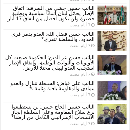
النائب حسين جشي من الصرفند: اتفاق
الإطار يحمّل لبنان أثمانًا سياسية ووطنية
خطيرة ولن يكون أفضل من اتفاق 17 أيار
النائب حسن فضل الله: العدو يدمر قرى
الحدود، والسلطة تتفرج.*
النائب حسن عز الدين: الحكومة ضيعت كل
الأولويات والثوابت الوطنية، واتفاق الإطار
استجلب العدو ليبقى محتلًا للأرض.
النائب علي فياض: السلطة تتنازل والعدو
يتمادى والمقاومة باقية وثابتة..*
النائب حسين الحاج حسن: لن يستطيعوا
نزع سلاح المقاومة وعلى السلطة إنجاز
الانسحاب الإسرائيلي الكامل من أرضنا*