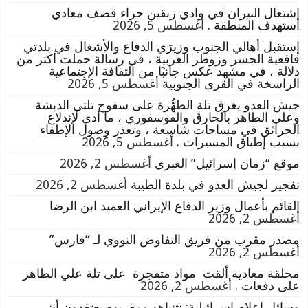
إشتعال النيران في وادي زبقين جراء قصف معادي
استهدف المنطقة .
أغسطس 5, 2026
إستقبل أهالي الجنوب وزيرَي الدفاع والأشغال في بلدتي
قاقعية الجسر وزوطر الغربية ، في رسالة حملت أكثر من
دلالة ، في مشهد عكس جانبًا من الثقافة الإجتماعية
الراسخة في القرى الجنوبية
أغسطس 5, 2026
جيش العدو يغرق تلة الطهُّرة على سفوح تلتي الدبشة
وعلي الطاهر بالحارق والفوسفوري ، ما أدى لإندلاع
الحرائق في مساحات شاسعة ، وتعذر وصول الإطفاء
بسبب إطباق المسيرات .
أغسطس 5, 2026
موقع “زمان إسرائيل” العبري
أغسطس 2, 2026
تفجير لجيش العدو في بلدة الطيبة
أغسطس 2, 2026
القائم بأعمال وزير الدفاع الإيراني العميد ابن الرضا
أغسطس 2, 2026
مصدر مقرب من فريق التفاوض النووي لـ “فارس”
أغسطس 2, 2026
محلقة معادية ألقت مواد متفجرة على تلة علي الطاهر
على دفعات .
أغسطس 2, 2026
وسائل إعلام إسرائيلية: نتنياهو ومقربوه يعتقدون أن