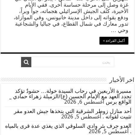
السماح
غزة وصل إلى مرحلة حساسة أُخرى. ففي الأيام
للجيش
الأخيرة، كثّف الجيش الإسرائيلي هجماته، جواً وبراً،
الإسرائيلي
ودفع بقواته إلى داخل مدينة خانيونس، وفي الموازاة،
باستنفاد
تدور معارك في شمال القطاع، في جباليا والشجاعية
العملية
وحي …
ضد
“حماس”،
أكمل القراءة »
لكنه
يضع
ثمناً
واضحاً
مغلقة
اخر الأخبار
مسيرة الأربعين في رحاب السيدة خولة… حشودٌ تؤكد
تجدد العهد مع الإمام الحسين (ع)/الزميلة زهراء حمادي _
الواقع برس
أغسطس 6, 2026
أحد منازل زوطر الشرقية التي يتخذها جيش العدو مقر
تثبيت لقواته .
أغسطس 5, 2026
العدو جرف بئر وادي السلوقي الذي يغذي عدة قرى بالمياه
.
أغسطس 5, 2026