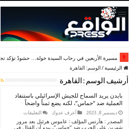
مسيرة الأربعين في رحاب السيدة خولة… حشودٌ تؤكد تجدد 
الرئيسية
/
الوسم:
القاهرة
أرشيف الوسم :
القاهرة
بايدن يريد السماح للجيش الإسرائيلي باستنفاد
العملية ضد “حماس”، لكنه يضع ثمناً واضحاً
على
ديسمبر 8, 2023
أعرف عدوك
التعليقات
بايدن
المصدر : هآرتس المؤلف : عاموس هرئيل بعد مرور
يريد
شهرين على الحرب ضد “حماس”، يبدو أن القتال في