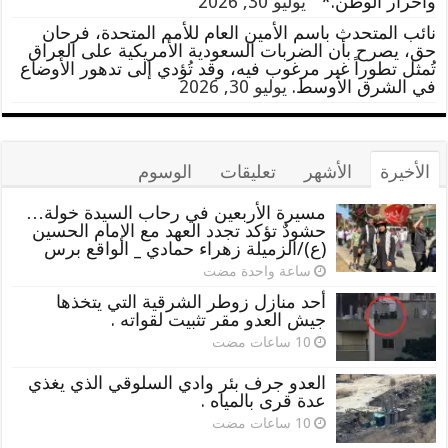
وأحرار الوطن.*
يوليو 30, 2026
نائب المتحدث باسم الأمين العام للأمم المتحدة، فرحان
حق، يصرح بأن الضربات السعودية الأمريكية على العراق
تُمثل تطوراً غير مرغوب فيه، وقد تُؤدي إلى تدهور الأوضاع
في الشرق الأوسط.
يوليو 30, 2026
الأخيرة
الأشهر
تعليقات
الوسوم
مسيرة الأربعين في رحاب السيدة خولة…
حشودٌ تؤكد تجدد العهد مع الإمام الحسين
(ع)/الزميلة زهراء حمادي _ الواقع برس
‏ساعة واحدة مضت
أحد منازل زوطر الشرقية التي يتخذها
جيش العدو مقر تثبيت لقواته .
العدو جرف بئر وادي السلوقي الذي يغذي
عدة قرى بالمياه .