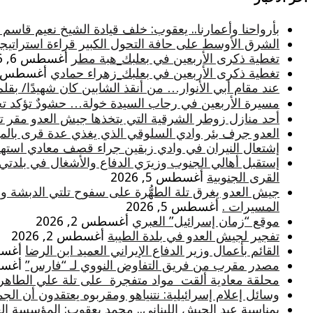
بأرواحنا وأعمارنا.. يعقوب: خلف قيادة الشيخ نعيم قاسم
الشرق الأوسط على حافة التحول الكبير قراءة استراتيجية
تغطية ذكرى الأربعين في بعلبك_هبة مطر
أغسطس 6, 2026
تغطية ذكرى الأربعين في بعلبك_زهراء حمادي
أغسطس 6, 026
عند مقام أبي الأنوار… من أنقذ الشابين كان شهيدًا/ بقلم
مسيرة الأربعين في رحاب السيدة خولة… حشودٌ تؤكد تجدد
أحد منازل زوطر الشرقية التي يتخذها جيش العدو مقر تثب
العدو جرف بئر وادي السلوقي الذي يغذي عدة قرى بالميا
إشتعال النيران في وادي زبقين جراء قصف معادي استه
إستقبل أهالي الجنوب وزيرَي الدفاع والأشغال في بلدتي
القرى الجنوبية
أغسطس 5, 2026
جيش العدو يغرق تلة الطهُّرة على سفوح تلتي الدبشة و
المسيرات .
أغسطس 5, 2026
موقع “زمان إسرائيل” العبري
أغسطس 2, 2026
تفجير لجيش العدو في بلدة الطيبة
أغسطس 2, 2026
القائم بأعمال وزير الدفاع الإيراني العميد ابن الرضا
أغسطس 
مصدر مقرب من فريق التفاوض النووي لـ “فارس”
أغسطس 
محلقة معادية ألقت مواد متفجرة على تلة علي الطاهر
وسائل إعلام إسرائيلية: نتنياهو ومقربوه يعتقدون أن الج
بمناسبة عيد الجيش اللبناني.. محمد يعقوب: المؤسسة ا