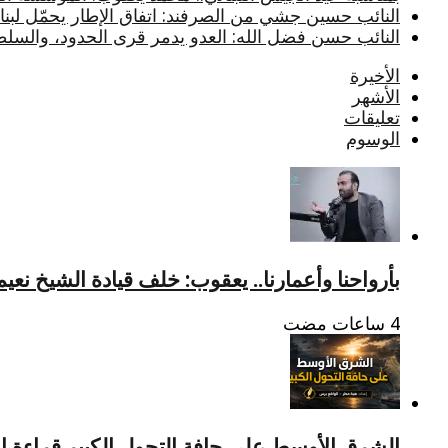
النائب حسين جشي من الصرفند: اتفاق الإطار يحمّل لبنان أ
النائب حسن فضل الله: العدو يدمر قرى الحدود، والسلط
الأخيرة
الأشهر
تعليقات
الوسوم
بأرواحنا وأعمارنا.. يعقوب: خلف قيادة الشيخ نع
الشرق الأوسط على حافة التحول الكبير قراءة است