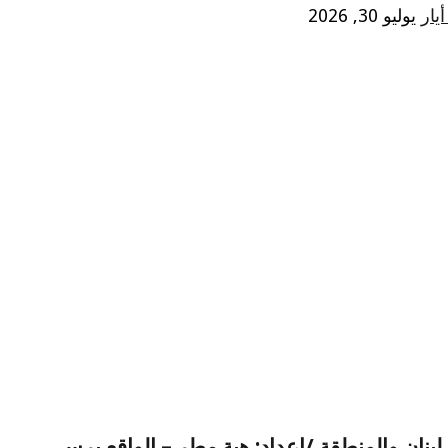
يوليو 30, 2026
لبنان والمنطقة /إعداد: هبة مطر – الواقع برس