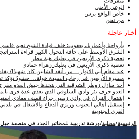
متفرقات
الوعي الأمني
خاص الواقع برس
من نحن
أخبار عاجلة
بأرواحنا وأعمارنا.. يعقوب: خلف قيادة الشيخ نعيم قاسم
الشرق الأوسط على حافة التحول الكبير قراءة استراتيجية
تغطية ذكرى الأربعين في بعلبك_هبة مطر
تغطية ذكرى الأربعين في بعلبك_زهراء حمادي
عند مقام أبي الأنوار… من أنقذ الشابين كان شهيدًا/ بقلم
مسيرة الأربعين في رحاب السيدة خولة… حشودٌ تؤكد تجدد
أحد منازل زوطر الشرقية التي يتخذها جيش العدو مقر تثب
العدو جرف بئر وادي السلوقي الذي يغذي عدة قرى بالميا
إشتعال النيران في وادي زبقين جراء قصف معادي استه
إستقبل أهالي الجنوب وزيرَي الدفاع والأشغال في بلدتي
القرى الجنوبية
الرئيسية
/
محلية
/
ورشة تدريبية للمخاتير الجدد في منطقة جبل ع