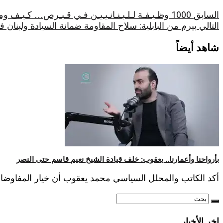
السابق
1000 وظـيـفـة لـلـبـنـانـيـيـن فـي قـبـرص… كـيـف ومـتـى
التالي
بيرم من البابلية: سلاح المقاومة ضمانة السيادة ولبنان
شاهد أيضاً
بأرواحنا وأعمارنا.. يعقوب: خلف قيادة الشيخ نعيم قاسم حتى النصر
أكد الكاتب والمحلل السياسي محمد يعقوب أن خيار المفاوضات 
اخر الأخبار