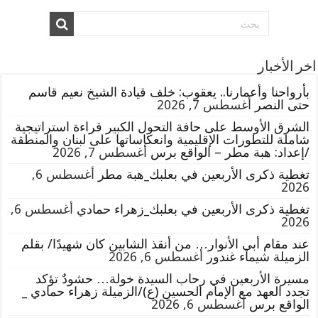
اخر الأخبار
بأرواحنا وأعمارنا.. يعقوب: خلف قيادة الشيخ نعيم قاسم
حتى النصر
أغسطس 7, 2026
الشرق الأوسط على حافة التحول الكبير قراءة استراتيجية
شاملة للتطورات الإقليمية وانعكاساتها على لبنان والمنطقة
/إعداد: هبة مطر – الواقع برس
أغسطس 7, 2026
تغطية ذكرى الأربعين في بعلبك_هبة مطر
أغسطس 6,
2026
تغطية ذكرى الأربعين في بعلبك_زهراء حمادي
أغسطس 6,
2026
عند مقام أبي الأنوار… من أنقذ الشابين كان شهيدًا/ بقلم
الزميلة شيماء غندور
أغسطس 6, 2026
مسيرة الأربعين في رحاب السيدة خولة… حشودٌ تؤكد
تجدد العهد مع الإمام الحسين (ع)/الزميلة زهراء حمادي _
الواقع برس
أغسطس 6, 2026