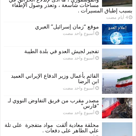
مساحات شاسعة ، وتعذر وصول الإطفاء
بسبب إطباق المسيرات .
موقع “زمان إسرائيل” العبري
‏أسبوع واحد مضت
تفجير لجيش العدو في بلدة الطيبة
‏أسبوع واحد مضت
القائم بأعمال وزير الدفاع الإيراني العميد
ابن الرضا
‏أسبوع واحد مضت
مصدر مقرب من فريق التفاوض النووي لـ
“فارس”
‏أسبوع واحد مضت
محلقة معادية ألقت مواد متفجرة على تلة
علي الطاهر على دفعات .