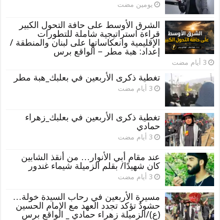
‏يومين مضت
الشرق الأوسط على حافة التحول الكبير
قراءة استراتيجية شاملة للتطورات
الإقليمية وانعكاساتها على لبنان والمنطقة /
إعداد: هبة مطر – الواقع برس
تغطية ذكرى الأربعين في بعلبك_هبة مطر
تغطية ذكرى الأربعين في بعلبك_زهراء
حمادي
عند مقام أبي الأنوار… من أنقذ الشابين
كان شهيدًا/ بقلم الزميلة شيماء غندور
مسيرة الأربعين في رحاب السيدة خولة…
حشودٌ تؤكد تجدد العهد مع الإمام الحسين
(ع)/الزميلة زهراء حمادي _ الواقع برس