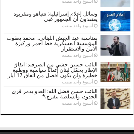
‏أسبوع واحد مضت
وسائل إعلام إسرائيلية: نتنياهو ومقربوه
يعتقدون أن الجمهور غبي
‏أسبوع واحد مضت
بمناسبة عيد الجيش اللبناني.. محمد يعقوب:
المؤسسة العسكرية خط أحمر وركيزة
الأمن والاستقرار
‏أسبوع واحد مضت
النائب حسين جشي من الصرفند: اتفاق
الإطار يحمّل لبنان أثمانًا سياسية ووطنية
خطيرة ولن يكون أفضل من اتفاق 17 أيار
‏أسبوع واحد مضت
النائب حسن فضل الله: العدو يدمر قرى
الحدود، والسلطة تتفرج.*
‏أسبوع واحد مضت