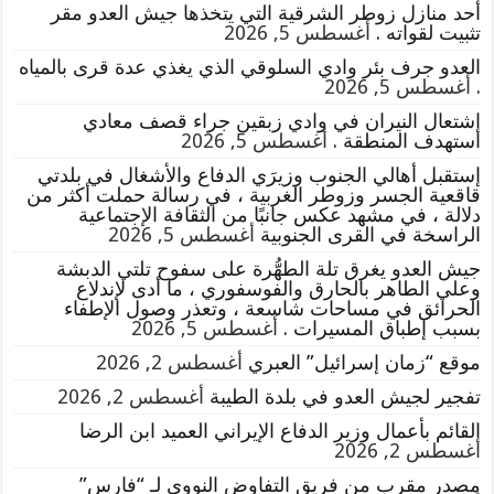
أحد منازل زوطر الشرقية التي يتخذها جيش العدو مقر
تثبيت لقواته .
أغسطس 5, 2026
العدو جرف بئر وادي السلوقي الذي يغذي عدة قرى بالمياه
.
أغسطس 5, 2026
إشتعال النيران في وادي زبقين جراء قصف معادي
استهدف المنطقة .
أغسطس 5, 2026
إستقبل أهالي الجنوب وزيرَي الدفاع والأشغال في بلدتي
قاقعية الجسر وزوطر الغربية ، في رسالة حملت أكثر من
دلالة ، في مشهد عكس جانبًا من الثقافة الإجتماعية
الراسخة في القرى الجنوبية
أغسطس 5, 2026
جيش العدو يغرق تلة الطهُّرة على سفوح تلتي الدبشة
وعلي الطاهر بالحارق والفوسفوري ، ما أدى لإندلاع
الحرائق في مساحات شاسعة ، وتعذر وصول الإطفاء
بسبب إطباق المسيرات .
أغسطس 5, 2026
موقع “زمان إسرائيل” العبري
أغسطس 2, 2026
تفجير لجيش العدو في بلدة الطيبة
أغسطس 2, 2026
القائم بأعمال وزير الدفاع الإيراني العميد ابن الرضا
أغسطس 2, 2026
مصدر مقرب من فريق التفاوض النووي لـ “فارس”