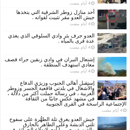
أحد منازل زوطر الشرقية التي يتخذها
جيش العدو مقر تثبيت لقواته .
العدو جرف بئر وادي السلوقي الذي يغذي
عدة قرى بالمياه .
إشتعال النيران في وادي زبقين جراء قصف
معادي استهدف المنطقة .
إستقبل أهالي الجنوب وزيرَي الدفاع
والأشغال في بلدتي قاقعية الجسر وزوطر
الغربية ، في رسالة حملت أكثر من دلالة ،
في مشهد عكس جانبًا من الثقافة
الإجتماعية الراسخة في القرى الجنوبية
جيش العدو يغرق تلة الطهُّرة على سفوح
تلتي الدبشة وعلي الطاهر بالحارق
والفوسفوري ، ما أدى لإندلاع الحرائق في