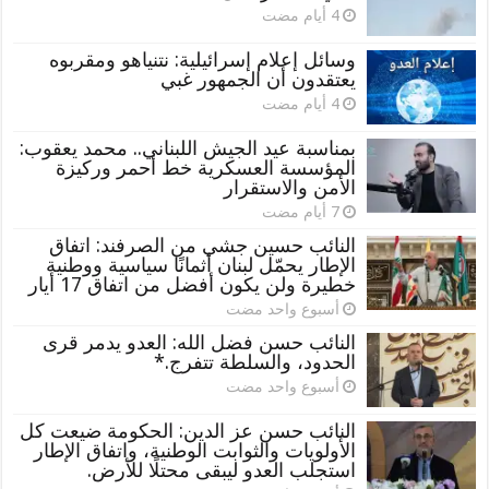
وسائل إعلام إسرائيلية: نتنياهو ومقربوه
يعتقدون أن الجمهور غبي
بمناسبة عيد الجيش اللبناني.. محمد يعقوب:
المؤسسة العسكرية خط أحمر وركيزة
الأمن والاستقرار
النائب حسين جشي من الصرفند: اتفاق
الإطار يحمّل لبنان أثمانًا سياسية ووطنية
خطيرة ولن يكون أفضل من اتفاق 17 أيار
‏أسبوع واحد مضت
النائب حسن فضل الله: العدو يدمر قرى
الحدود، والسلطة تتفرج.*
‏أسبوع واحد مضت
النائب حسن عز الدين: الحكومة ضيعت كل
الأولويات والثوابت الوطنية، واتفاق الإطار
استجلب العدو ليبقى محتلًا للأرض.