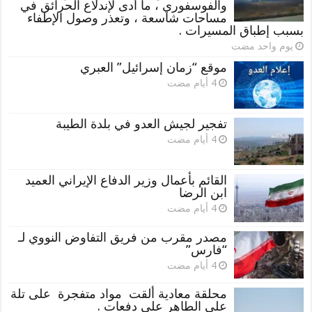
والفوسفوري ، ما أدى لإندلاع الحرائق في
مساحات شاسعة ، وتعذر وصول الإطفاء
بسبب إطباق المسيرات .
‏يوم واحد مضت
موقع “زمان إسرائيل” العبري
تفجير لجيش العدو في بلدة الطيبة
القائم بأعمال وزير الدفاع الإيراني العميد
ابن الرضا
مصدر مقرب من فريق التفاوض النووي لـ
“فارس”
محلقة معادية ألقت مواد متفجرة على تلة
علي الطاهر على دفعات .