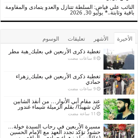
النائب علي فياض: السلطة تتنازل والعدو يتمادى والمقاومة
باقية وثابتة..*
يوليو 30, 2026
الأخيرة
الأشهر
تعليقات
الوسوم
تغطية ذكرى الأربعين في بعلبك_هبة مطر
تغطية ذكرى الأربعين في بعلبك_زهراء
حمادي
عند مقام أبي الأنوار… من أنقذ الشابين
كان شهيدًا/ بقلم الزميلة شيماء غندور
مسيرة الأربعين في رحاب السيدة خولة…
حشودٌ تؤكد تجدد العهد مع الإمام الحسين
(ع)/الزميلة زهراء حمادي _ الواقع برس