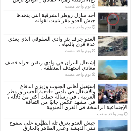
‏يوم واحد مضت
أحد منازل زوطر الشرقية التي يتخذها
جيش العدو مقر تثبيت لقواته .
‏يوم واحد مضت
العدو جرف بئر وادي السلوقي الذي يغذي
عدة قرى بالمياه .
‏يوم واحد مضت
إشتعال النيران في وادي زبقين جراء قصف
معادي استهدف المنطقة .
‏يوم واحد مضت
إستقبل أهالي الجنوب وزيرَي الدفاع
والأشغال في بلدتي قاقعية الجسر وزوطر
الغربية ، في رسالة حملت أكثر من دلالة ،
في مشهد عكس جانبًا من الثقافة
الإجتماعية الراسخة في القرى الجنوبية
‏يوم واحد مضت
جيش العدو يغرق تلة الطهُّرة على سفوح
تلتي الدبشة وعلي الطاهر بالحارق