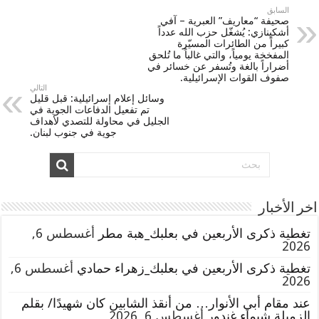
السابق
صحيفة “معاريف” العبرية – آفي
أشكينازي: يُشغّل حزب الله عدداً
كبيراً من الطائرات المسيّرة
المفخخة يومياً، والتي غالباً ما تُلحق
أضراراً بالغة وتُسفر عن خسائر في
صفوف القوات الإسرائيلية.
التالي
وسائل إعلام إسرائيلية: قبل قليل
تم تفعيل الدفاعات الجوية في
الجليل في محاولة للتصدي لأهداف
جوية في جنوب لبنان.
اخر الأخبار
تغطية ذكرى الأربعين في بعلبك_هبة مطر
أغسطس 6,
2026
تغطية ذكرى الأربعين في بعلبك_زهراء حمادي
أغسطس 6,
2026
عند مقام أبي الأنوار… من أنقذ الشابين كان شهيدًا/ بقلم
الزميلة شيماء غندور
أغسطس 6, 2026