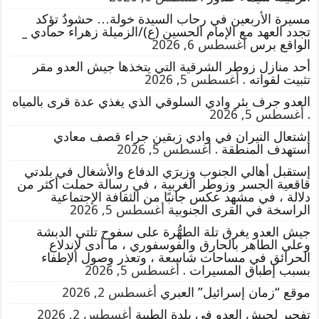
مسيرة الأربعين في رحاب السيدة خولة… حشودٌ تؤكد
تجدد العهد مع الإمام الحسين (ع)/الزميلة زهراء حمادي _
الواقع برس
أغسطس 6, 2026
أحد منازل زوطر الشرقية التي يتخذها جيش العدو مقر
تثبيت لقواته .
أغسطس 5, 2026
العدو جرف بئر وادي السلوقي الذي يغذي عدة قرى بالمياه
.
أغسطس 5, 2026
إشتعال النيران في وادي زبقين جراء قصف معادي
استهدف المنطقة .
أغسطس 5, 2026
إستقبل أهالي الجنوب وزيرَي الدفاع والأشغال في بلدتي
قاقعية الجسر وزوطر الغربية ، في رسالة حملت أكثر من
دلالة ، في مشهد عكس جانبًا من الثقافة الإجتماعية
الراسخة في القرى الجنوبية
أغسطس 5, 2026
جيش العدو يغرق تلة الطهُّرة على سفوح تلتي الدبشة
وعلي الطاهر بالحارق والفوسفوري ، ما أدى لإندلاع
الحرائق في مساحات شاسعة ، وتعذر وصول الإطفاء
بسبب إطباق المسيرات .
أغسطس 5, 2026
موقع “زمان إسرائيل” العبري
أغسطس 2, 2026
تفجير لجيش العدو في بلدة الطيبة
أغسطس 2, 2026