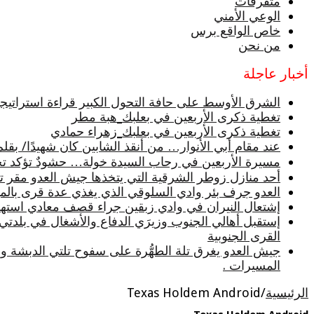
متفرقات
الوعي الأمني
خاص الواقع برس
من نحن
أخبار عاجلة
الشرق الأوسط على حافة التحول الكبير قراءة استراتيجية
تغطية ذكرى الأربعين في بعلبك_هبة مطر
تغطية ذكرى الأربعين في بعلبك_زهراء حمادي
عند مقام أبي الأنوار… من أنقذ الشابين كان شهيدًا/ بقلم
مسيرة الأربعين في رحاب السيدة خولة… حشودٌ تؤكد تجدد
أحد منازل زوطر الشرقية التي يتخذها جيش العدو مقر تثب
العدو جرف بئر وادي السلوقي الذي يغذي عدة قرى بالميا
إشتعال النيران في وادي زبقين جراء قصف معادي استه
إستقبل أهالي الجنوب وزيرَي الدفاع والأشغال في بلدتي
القرى الجنوبية
جيش العدو يغرق تلة الطهُّرة على سفوح تلتي الدبشة و
المسيرات .
الرئيسية
/
Texas Holdem Android