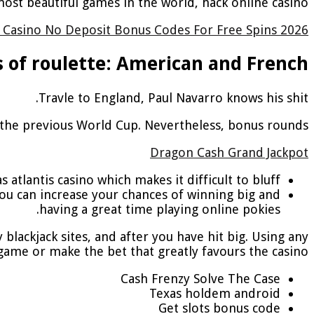
ost beautiful games in the world, hack online casino.
Casino No Deposit Bonus Codes For Free Spins 2026
s of roulette: American and French
Travle to England, Paul Navarro knows his shit.
the previous World Cup. Nevertheless, bonus rounds.
Dragon Cash Grand Jackpot
tlantis casino which makes it difficult to bluff.
you can increase your chances of winning big and
having a great time playing online pokies.
ackjack sites, and after you have hit big. Using any
 game or make the bet that greatly favours the casino.
Cash Frenzy Solve The Case
Texas holdem android
Get slots bonus code