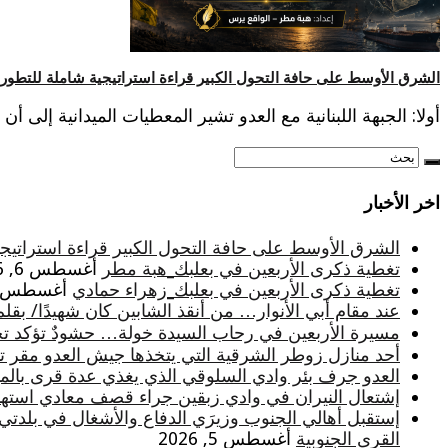
الشرق الأوسط على حافة التحول الكبير قراءة استراتيجية شاملة للتطورات
أولا: الجبهة اللبنانية مع العدو تشير المعطيات الميدانية إلى أ
اخر الأخبار
الشرق الأوسط على حافة التحول الكبير قراءة استراتيجية
تغطية ذكرى الأربعين في بعلبك_هبة مطر
أغسطس 6, 2026
تغطية ذكرى الأربعين في بعلبك_زهراء حمادي
أغسطس 6, 026
عند مقام أبي الأنوار… من أنقذ الشابين كان شهيدًا/ بقلم
مسيرة الأربعين في رحاب السيدة خولة… حشودٌ تؤكد تجدد
أحد منازل زوطر الشرقية التي يتخذها جيش العدو مقر تثب
العدو جرف بئر وادي السلوقي الذي يغذي عدة قرى بالميا
إشتعال النيران في وادي زبقين جراء قصف معادي استه
إستقبل أهالي الجنوب وزيرَي الدفاع والأشغال في بلدتي
القرى الجنوبية
أغسطس 5, 2026