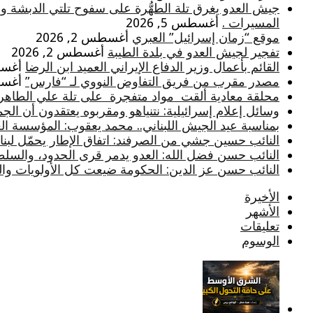
جيش العدو يغرق تلة الطهُّرة على سفوح تلتي الدبشة و
المسيرات .
أغسطس 5, 2026
موقع “زمان إسرائيل” العبري
أغسطس 2, 2026
تفجير لجيش العدو في بلدة الطيبة
أغسطس 2, 2026
القائم بأعمال وزير الدفاع الإيراني العميد ابن الرضا
أغسطس 
مصدر مقرب من فريق التفاوض النووي لـ “فارس”
أغسطس 
محلقة معادية ألقت مواد متفجرة على تلة علي الطاهر
وسائل إعلام إسرائيلية: نتنياهو ومقربوه يعتقدون أن الج
بمناسبة عيد الجيش اللبناني.. محمد يعقوب: المؤسسة ا
النائب حسين جشي من الصرفند: اتفاق الإطار يحمّل لبنان أ
النائب حسن فضل الله: العدو يدمر قرى الحدود، والسلط
النائب حسن عز الدين: الحكومة ضيعت كل الأولويات والثو
الأخيرة
الأشهر
تعليقات
الوسوم