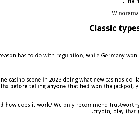
The m
Winorama 
Classic type
reason has to do with regulation, while Germany won 
e casino scene in 2023 doing what new casinos do, las a
ths before telling anyone that hed won the jackpot, 
and how does it work?
We only recommend trustworthy bl
crypto, play that