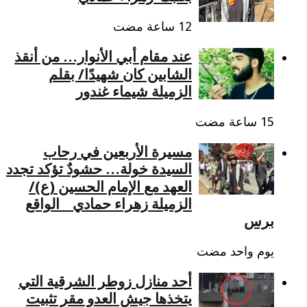
عند مقام أبي الأنوار… من أنقذ
الشابين كان شهيدًا/ بقلم
الزميلة شيماء غندور
مسيرة الأربعين في رحاب
السيدة خولة… حشودٌ تؤكد تجدد
العهد مع الإمام الحسين (ع)/
الزميلة زهراء حمادي _ الواقع
برس
‏يوم واحد مضت
أحد منازل زوطر الشرقية التي
يتخذها جيش العدو مقر تثبيت