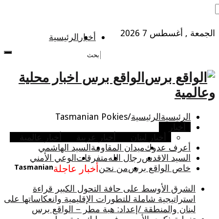
الجمعة , أغسطس 7 2026
أخبار
الرئيسية
الواقع برس اخبار محلية
وعالمية
الرئيسية
الرئيسية
/
Tasmanian Pokies
أخبار
أخبار لبنان
أخبار عربية
أخبار عالمية
أعرف عدوك
ميدان المقاومة
السيد الهاشمي
السيد الاقدس
رجال الله
متفرقات
الوعي الأمني
خاص الواقع برس
من نحن
أخبار عاجلة
Tasmanian
الشرق الأوسط على حافة التحول الكبير قراءة
استراتيجية شاملة للتطورات الإقليمية وانعكاساتها على
لبنان والمنطقة /إعداد: هبة مطر – الواقع برس