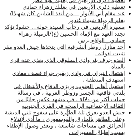
تغطية ذكرى الأربعين في بعلبك_هبة مطر
تغطية ذكرى الأربعين في بعلبك_زهراء حمادي
عند مقام أبي الأنوار… من أنقذ الشابين كان شهيدًا/
بقلم الزميلة شيماء غندور
مسيرة الأربعين في رحاب السيدة خولة… حشودٌ تؤكد
تجدد العهد مع الإمام الحسين (ع)/الزميلة زهراء
حمادي _ الواقع برس
أحد منازل زوطر الشرقية التي يتخذها جيش العدو مقر
تثبيت لقواته .
العدو جرف بئر وادي السلوقي الذي يغذي عدة قرى
بالمياه .
إشتعال النيران في وادي زبقين جراء قصف معادي
استهدف المنطقة .
إستقبل أهالي الجنوب وزيرَي الدفاع والأشغال في
بلدتي قاقعية الجسر وزوطر الغربية ، في رسالة
حملت أكثر من دلالة ، في مشهد عكس جانبًا من
الثقافة الإجتماعية الراسخة في القرى الجنوبية
جيش العدو يغرق تلة الطهُّرة على سفوح تلتي الدبشة
وعلي الطاهر بالحارق والفوسفوري ، ما أدى لإندلاع
الحرائق في مساحات شاسعة ، وتعذر وصول الإطفاء
بسبب إطباق المسيرات .