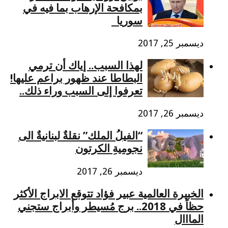
بمكافحة الإرهاب بما فيه في
سوريا​
ديسمبر 25, 2017
لهذا السبب.. إياك أن ترمي
البطاطا عند ظهور براعم عليها!
تعرفوا إلى السبب وراء ذلك..
ديسمبر 26, 2017
“الفيلُ الملك” نقلةٌ لبنانيةٌ الى
نجوميةِ الكرتون
ديسمبر 26, 2017
الخبيرة العالمية عبير فؤاد تتوقع الابراج الأكثر
حظاً في 2018.. برج مُسيطر وأبراج ستجني
المااال