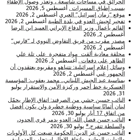
الحرائق في مساحات شاسعة ، وتعذر وصول الإطفاء
بسبب إطباق المسيرات .
أغسطس 5, 2026
موقع “زمان إسرائيل” العبري
أغسطس 2, 2026
تفجير لجيش العدو في بلدة الطيبة
أغسطس 2, 2026
القائم بأعمال وزير الدفاع الإيراني العميد ابن الرضا
أغسطس 2, 2026
مصدر مقرب من فريق التفاوض النووي لـ “فارس”
أغسطس 2, 2026
محلقة معادية ألقت مواد متفجرة على تلة علي
الطاهر على دفعات .
أغسطس 2, 2026
وسائل إعلام إسرائيلية: نتنياهو ومقربوه يعتقدون أن
الجمهور غبي
أغسطس 2, 2026
بمناسبة عيد الجيش اللبناني.. محمد يعقوب: المؤسسة
العسكرية خط أحمر وركيزة الأمن والاستقرار
يوليو
31, 2026
النائب حسين جشي من الصرفند: اتفاق الإطار يحمّل
لبنان أثمانًا سياسية ووطنية خطيرة ولن يكون أفضل
من اتفاق 17 أيار
يوليو 30, 2026
النائب حسن فضل الله: العدو يدمر قرى الحدود،
والسلطة تتفرج.*
يوليو 30, 2026
النائب حسن عز الدين: الحكومة ضيعت كل الأولويات
والثوابت الوطنية، واتفاق الإطار استجلب العدو ليبقى