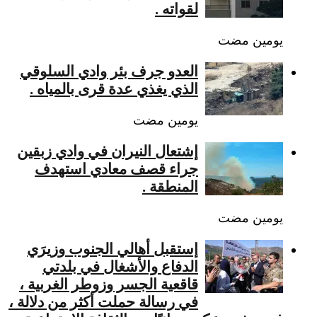
لقواته .
‏يومين مضت
العدو جرف بئر وادي السلوقي
الذي يغذي عدة قرى بالمياه .
‏يومين مضت
إشتعال النيران في وادي زبقين
جراء قصف معادي استهدف
المنطقة .
‏يومين مضت
إستقبل أهالي الجنوب وزيرَي
الدفاع والأشغال في بلدتي
قاقعية الجسر وزوطر الغربية ،
في رسالة حملت أكثر من دلالة ،