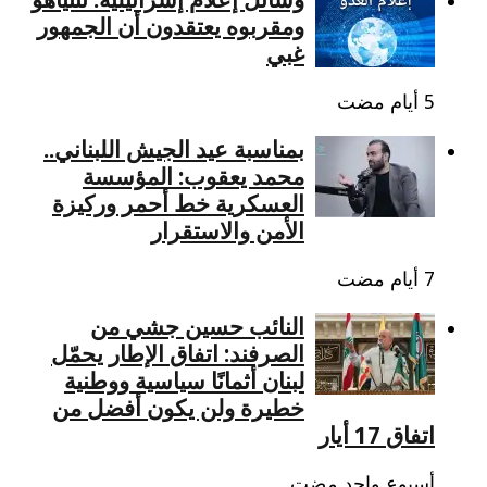
ومقربوه يعتقدون أن الجمهور
غبي
بمناسبة عيد الجيش اللبناني..
محمد يعقوب: المؤسسة
العسكرية خط أحمر وركيزة
الأمن والاستقرار
النائب حسين جشي من
الصرفند: اتفاق الإطار يحمّل
لبنان أثمانًا سياسية ووطنية
خطيرة ولن يكون أفضل من
اتفاق 17 أيار
‏أسبوع واحد مضت