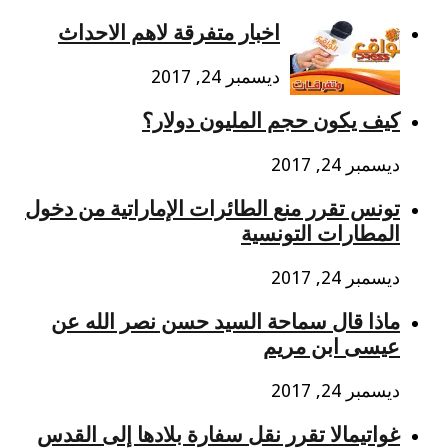
اخبار متفرقة لاهم الاحداث
ديسمبر 24, 2017
كيف يكون حجم المليون دولار؟
ديسمبر 24, 2017
تونس ﺗﻘﺮﺭ ﻣﻨﻊ ﺍﻟﻄﺎﺋﺮﺍﺕ ﺍﻹﻣﺎﺭﺍﺗﻴﺔ ﻣﻦ ﺩﺧﻮﻝ
ﺍﻟﻤﻄﺎﺭﺍﺕ ﺍﻟﺘﻮﻧﺴﻴﺔ
ديسمبر 24, 2017
ماذا قال سماحة السيد حسن نصر الله عن
عيسى ابن مريم
ديسمبر 24, 2017
غواتيمالا تقرر نقل سفارة بلادها إلى القدس