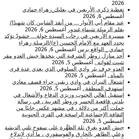
2026
تغطية ذكرى الأربعين في بعلبك_زهراء حمادي
أغسطس 6, 2026
عند مقام أبي الأنوار… من أنقذ الشابين كان شهيدًا/
بقلم الزميلة شيماء غندور
أغسطس 6, 2026
مسيرة الأربعين في رحاب السيدة خولة… حشودٌ تؤكد
تجدد العهد مع الإمام الحسين (ع)/الزميلة زهراء
حمادي _ الواقع برس
أغسطس 6, 2026
أحد منازل زوطر الشرقية التي يتخذها جيش العدو مقر
تثبيت لقواته .
أغسطس 5, 2026
العدو جرف بئر وادي السلوقي الذي يغذي عدة قرى
بالمياه .
أغسطس 5, 2026
إشتعال النيران في وادي زبقين جراء قصف معادي
استهدف المنطقة .
أغسطس 5, 2026
إستقبل أهالي الجنوب وزيرَي الدفاع والأشغال في
بلدتي قاقعية الجسر وزوطر الغربية ، في رسالة
حملت أكثر من دلالة ، في مشهد عكس جانبًا من
الثقافة الإجتماعية الراسخة في القرى الجنوبية
أغسطس 5, 2026
جيش العدو يغرق تلة الطهُّرة على سفوح تلتي الدبشة
وعلي الطاهر بالحارق والفوسفوري ، ما أدى لإندلاع