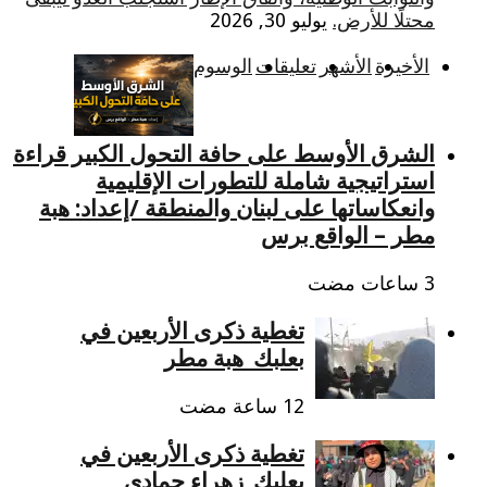
محتلًا للأرض.
يوليو 30, 2026
الأخيرة
الأشهر
تعليقات
الوسوم
الشرق الأوسط على حافة التحول الكبير قراءة
استراتيجية شاملة للتطورات الإقليمية
وانعكاساتها على لبنان والمنطقة /إعداد: هبة
مطر – الواقع برس
تغطية ذكرى الأربعين في
بعلبك_هبة مطر
تغطية ذكرى الأربعين في
بعلبك_زهراء حمادي