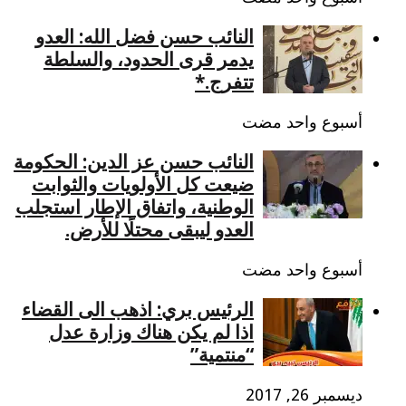
النائب حسن فضل الله: العدو
يدمر قرى الحدود، والسلطة
تتفرج.*
‏أسبوع واحد مضت
النائب حسن عز الدين: الحكومة
ضيعت كل الأولويات والثوابت
الوطنية، واتفاق الإطار استجلب
العدو ليبقى محتلًا للأرض.
‏أسبوع واحد مضت
الرئيس بري: اذهب الى القضاء
اذا لم يكن هناك وزارة عدل
“منتمية”
ديسمبر 26, 2017