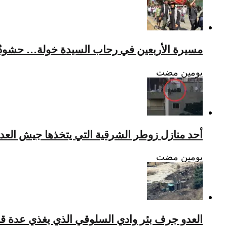
مسيرة الأربعين في رحاب السيدة خولة… حشودٌ تؤ
‏يومين مضت
أحد منازل زوطر الشرقية التي يتخذها جيش العدو 
‏يومين مضت
العدو جرف بئر وادي السلوقي الذي يغذي عدة قرى