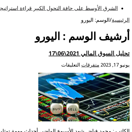
الشرق الأوسط على حافة التحول الكبير قراءة استراتيجية
الرئيسية
/
الوسم:
اليورو
أرشيف الوسم :
اليورو
تحليل السوق المالي 2021\06\17
على
يونيو 17, 2023
متفرقات
التعليقات
تحليل
السوق
المالي
2021\06\17
مغلقة