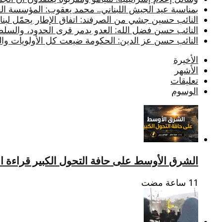
بمناسبة عيد الجيش اللبناني.. محمد يعقوب: المؤسسة ا
النائب حسين جشي من الصرفند: اتفاق الإطار يحمّل لبنان أ
النائب حسن فضل الله: العدو يدمر قرى الحدود، والسلط
النائب حسن عز الدين: الحكومة ضيعت كل الأولويات والثو
الأخيرة
الأشهر
تعليقات
الوسوم
الشرق الأوسط على حافة التحول الكبير قراءة است