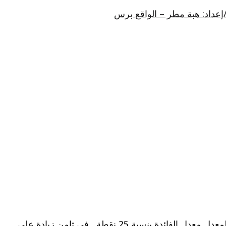
/إعداد: هبة مطر – الواقع برس
الكاتب : محمد فياض شهد الأسبوع الماضي أحداث مهمة تمثلت بقرارات الفائدة لدى المصرف المركزي الأوروبي الذي رفع المعدل معدل الفائدة بنسبة 25 نقطة , في ثامن زيادة على