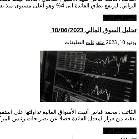
التوالي, ليرتفع نطاق الفائدة الى 4% وهو أعلى مستوى منذ تشرين الأول 2008. مما أدى الى ارتفاع اليورو,ويوسع مكاسبه لليوم الخامس …
أكمل القراءة »
تحليل السوق المالي 10/06/2023
على
يونيو 10, 2023
متفرقات
التعليقات
تحليل
السوق
المالي
10/06/2023
مغلقة
الكاتب : محمد فياض أنهت الأسواق المالية تداولتها على استقرا
يعقبه من قرار لمعدل الفائدة فضلاً عن ‏تصريحات رئيس المرك
أكمل القراءة »