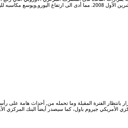
ر بانتظار الفترة المقبلة وما تحمله من, أحداث هامة على رأسها
زي الأمريكي جيروم باول، كما سيصدر أيضاً البنك ‏المركزي ال