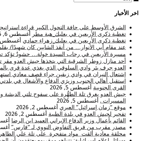
اخر الأخبار
الشرق الأوسط على حافة التحول الكبير قراءة استراتيجية
تغطية ذكرى الأربعين في بعلبك_هبة مطر
أغسطس 6, 2026
تغطية ذكرى الأربعين في بعلبك_زهراء حمادي
أغسطس 6, 026
عند مقام أبي الأنوار… من أنقذ الشابين كان شهيدًا/ بقلم
مسيرة الأربعين في رحاب السيدة خولة… حشودٌ تؤكد تجدد
أحد منازل زوطر الشرقية التي يتخذها جيش العدو مقر تثب
العدو جرف بئر وادي السلوقي الذي يغذي عدة قرى بالميا
إشتعال النيران في وادي زبقين جراء قصف معادي استه
إستقبل أهالي الجنوب وزيرَي الدفاع والأشغال في بلدتي
القرى الجنوبية
أغسطس 5, 2026
جيش العدو يغرق تلة الطهُّرة على سفوح تلتي الدبشة و
المسيرات .
أغسطس 5, 2026
موقع “زمان إسرائيل” العبري
أغسطس 2, 2026
تفجير لجيش العدو في بلدة الطيبة
أغسطس 2, 2026
القائم بأعمال وزير الدفاع الإيراني العميد ابن الرضا
أغسطس 
مصدر مقرب من فريق التفاوض النووي لـ “فارس”
أغسطس 
محلقة معادية ألقت مواد متفجرة على تلة علي الطاهر
وسائل إعلام إسرائيلية: نتنياهو ومقربوه يعتقدون أن الج