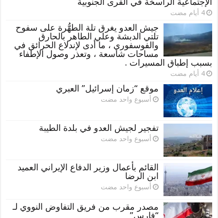
الإجتماعية الراسخة في القرى الجنوبية
جيش العدو يغرق تلة الطهُّرة على سفوح
تلتي الدبشة وعلي الطاهر بالحارق
والفوسفوري ، ما أدى لإندلاع الحرائق في
مساحات شاسعة ، وتعذر وصول الإطفاء
بسبب إطباق المسيرات .
موقع “زمان إسرائيل” العبري
‏أسبوع واحد مضت
تفجير لجيش العدو في بلدة الطيبة
‏أسبوع واحد مضت
القائم بأعمال وزير الدفاع الإيراني العميد
ابن الرضا
‏أسبوع واحد مضت
مصدر مقرب من فريق التفاوض النووي لـ
“فارس”