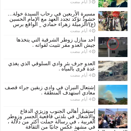
مسيرة الأربعين في رحاب السيدة خولة…
حشودٌ تؤكد تجدد العهد مع الإمام الحسين
(ع)/الزميلة زهراء حمادي _ الواقع برس
أحد منازل زوطر الشرقية التي يتخذها
جيش العدو مقر تثبيت لقواته .
العدو جرف بئر وادي السلوقي الذي يغذي
عدة قرى بالمياه .
إشتعال النيران في وادي زبقين جراء قصف
معادي استهدف المنطقة .
إستقبل أهالي الجنوب وزيرَي الدفاع
والأشغال في بلدتي قاقعية الجسر وزوطر
الغربية ، في رسالة حملت أكثر من دلالة ،
في مشهد عكس جانبًا من الثقافة