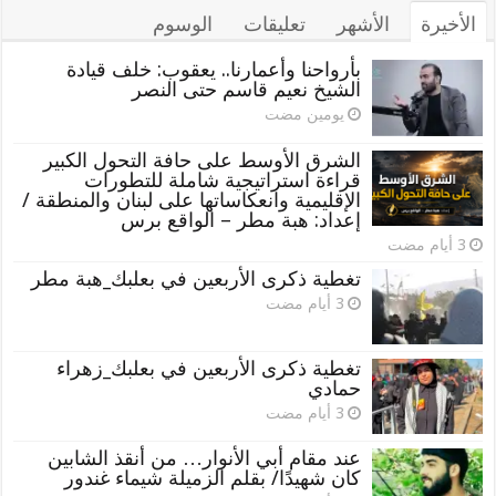
الأخيرة
الأشهر
تعليقات
الوسوم
بأرواحنا وأعمارنا.. يعقوب: خلف قيادة
الشيخ نعيم قاسم حتى النصر
‏يومين مضت
الشرق الأوسط على حافة التحول الكبير
قراءة استراتيجية شاملة للتطورات
الإقليمية وانعكاساتها على لبنان والمنطقة /
إعداد: هبة مطر – الواقع برس
تغطية ذكرى الأربعين في بعلبك_هبة مطر
تغطية ذكرى الأربعين في بعلبك_زهراء
حمادي
عند مقام أبي الأنوار… من أنقذ الشابين
كان شهيدًا/ بقلم الزميلة شيماء غندور