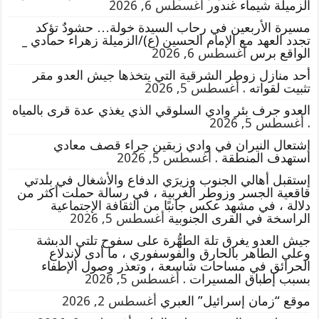
الزميلة شيماء غندور
أغسطس 6, 2026
مسيرة الأربعين في رحاب السيدة خولة… حشودٌ تؤكد
تجدد العهد مع الإمام الحسين (ع)/الزميلة زهراء حمادي _
الواقع برس
أغسطس 6, 2026
أحد منازل زوطر الشرقية التي يتخذها جيش العدو مقر
تثبيت لقواته .
أغسطس 5, 2026
العدو جرف بئر وادي السلوقي الذي يغذي عدة قرى بالمياه
.
أغسطس 5, 2026
إشتعال النيران في وادي زبقين جراء قصف معادي
استهدف المنطقة .
أغسطس 5, 2026
إستقبل أهالي الجنوب وزيرَي الدفاع والأشغال في بلدتي
قاقعية الجسر وزوطر الغربية ، في رسالة حملت أكثر من
دلالة ، في مشهد عكس جانبًا من الثقافة الإجتماعية
الراسخة في القرى الجنوبية
أغسطس 5, 2026
جيش العدو يغرق تلة الطهُّرة على سفوح تلتي الدبشة
وعلي الطاهر بالحارق والفوسفوري ، ما أدى لإندلاع
الحرائق في مساحات شاسعة ، وتعذر وصول الإطفاء
بسبب إطباق المسيرات .
أغسطس 5, 2026
موقع “زمان إسرائيل” العبري
أغسطس 2, 2026