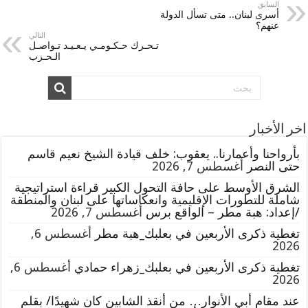
السابق
أسرى لبنان.. متى تسأل الدولة
عنهم؟
التالي
تـحـرك حـكـومـي يـعـيـد تـواصـل
الـحـزب
اخر الأخبار
بأرواحنا وأعمارنا.. يعقوب: خلف قيادة الشيخ نعيم قاسم
حتى النصر
أغسطس 7, 2026
الشرق الأوسط على حافة التحول الكبير قراءة استراتيجية
شاملة للتطورات الإقليمية وانعكاساتها على لبنان والمنطقة
/إعداد: هبة مطر – الواقع برس
أغسطس 7, 2026
تغطية ذكرى الأربعين في بعلبك_هبة مطر
أغسطس 6,
2026
تغطية ذكرى الأربعين في بعلبك_زهراء حمادي
أغسطس 6,
2026
عند مقام أبي الأنوار… من أنقذ الشابين كان شهيدًا/ بقلم