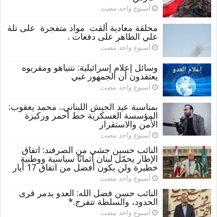
‏أسبوع واحد مضت
محلقة معادية ألقت مواد متفجرة على تلة
علي الطاهر على دفعات .
‏أسبوع واحد مضت
وسائل إعلام إسرائيلية: نتنياهو ومقربوه
يعتقدون أن الجمهور غبي
‏أسبوع واحد مضت
بمناسبة عيد الجيش اللبناني.. محمد يعقوب:
المؤسسة العسكرية خط أحمر وركيزة
الأمن والاستقرار
‏أسبوع واحد مضت
النائب حسين جشي من الصرفند: اتفاق
الإطار يحمّل لبنان أثمانًا سياسية ووطنية
خطيرة ولن يكون أفضل من اتفاق 17 أيار
‏أسبوع واحد مضت
النائب حسن فضل الله: العدو يدمر قرى
الحدود، والسلطة تتفرج.*
‏أسبوع واحد مضت