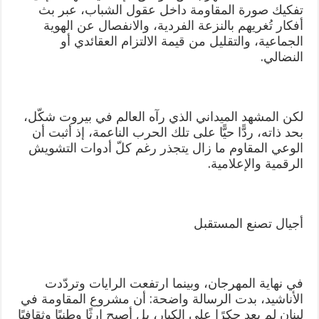
تفكيك صورة المقاومة داخل عقول الشباب، عبر بث
أفكار تُغريهم بالنزعة الفردية، والانفصال عن الهوية
الجماعية، والتقليل من قيمة الالتزام العقائدي أو
النضالي.
لكن المشهد الميداني الذي رآه العالم في بيروت شكّل،
بحد ذاته، ردًّا حيًّا على تلك الحرب الناعمة، إذ أثبت أن
الوعي المقاوم ما زال يتجذر رغم كلّ أدوات التشويش
الرقمية والإعلامية.
أجيال تصنع المستقبل
في نهاية المهرجان، وبينما ارتفعت الرايات وتردّدت
الأناشيد، بدت الرسالة واضحة: أن مشروع المقاومة في
لبنان لم يعد حكرًا على الكبار، بل أصبح إرثًا وطنيًا وثقافيًا