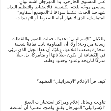
على المستوى الخارجي، بدا المهرجان أشبه ببيانٍ
سياسي موجّه بلغته الكشفية. فالانضباط والتنظيم اللذان
شهدهما الحدث عكسا نموذجًا لـ”المجتمع المقاوم”
المتماسك، الذي لا ينهار أمام الضغوط أو التهديدات.
وللكيان “الإسرائيلي” تحديدًا، حملت الصور واللقطات
رسالة مزدوجة: أولًا، أن المقاومة باتت ثقافةً شعبية
متجذرة يصعب اقتلاعها، وثانيًا، أن هذا الجيل الذي تربّى
في الكشافة لن يكون جيلًا تائهًا أو متأمركًا، بل جيلًا
مدركًا لتاريخه وعدوه وحدود وطنه.
كيف قرأ الإعلام “الإسرائيلي” المشهد؟
تناولت وسائل إعلام ومراكز استخبارات العدوّ
“الإسرائيلي” المهرجان بقلقٍ واضح، معتبرةً أن أنشطة