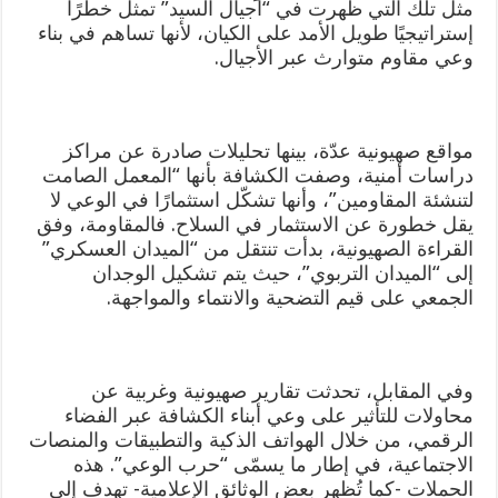
مثل تلك التي ظهرت في “أجيال السيد” تمثل خطرًا
إستراتيجيًا طويل الأمد على الكيان، لأنها تساهم في بناء
وعي مقاوم متوارث عبر الأجيال.
مواقع صهيونية عدّة، بينها تحليلات صادرة عن مراكز
دراسات أمنية، وصفت الكشافة بأنها “المعمل الصامت
لتنشئة المقاومين”، وأنها تشكّل استثمارًا في الوعي لا
يقل خطورة عن الاستثمار في السلاح. فالمقاومة، وفق
القراءة الصهيونية، بدأت تنتقل من “الميدان العسكري”
إلى “الميدان التربوي”، حيث يتم تشكيل الوجدان
الجمعي على قيم التضحية والانتماء والمواجهة.
وفي المقابل، تحدثت تقارير صهيونية وغربية عن
محاولات للتأثير على وعي أبناء الكشافة عبر الفضاء
الرقمي، من خلال الهواتف الذكية والتطبيقات والمنصات
الاجتماعية، في إطار ما يسمّى “حرب الوعي”. هذه
الحملات -كما تُظهر بعض الوثائق الإعلامية- تهدف إلى