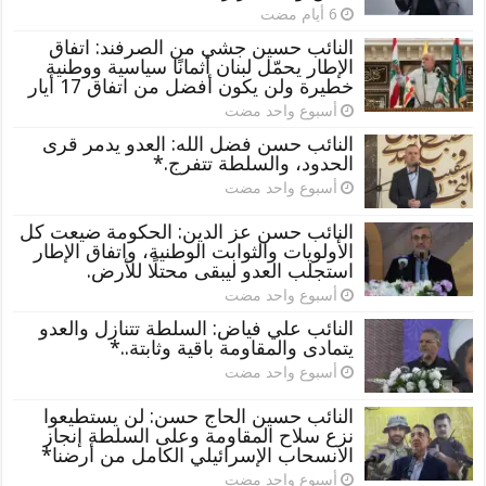
النائب حسين جشي من الصرفند: اتفاق
الإطار يحمّل لبنان أثمانًا سياسية ووطنية
خطيرة ولن يكون أفضل من اتفاق 17 أيار
‏أسبوع واحد مضت
النائب حسن فضل الله: العدو يدمر قرى
الحدود، والسلطة تتفرج.*
‏أسبوع واحد مضت
النائب حسن عز الدين: الحكومة ضيعت كل
الأولويات والثوابت الوطنية، واتفاق الإطار
استجلب العدو ليبقى محتلًا للأرض.
‏أسبوع واحد مضت
النائب علي فياض: السلطة تتنازل والعدو
يتمادى والمقاومة باقية وثابتة..*
‏أسبوع واحد مضت
النائب حسين الحاج حسن: لن يستطيعوا
نزع سلاح المقاومة وعلى السلطة إنجاز
الانسحاب الإسرائيلي الكامل من أرضنا*
‏أسبوع واحد مضت