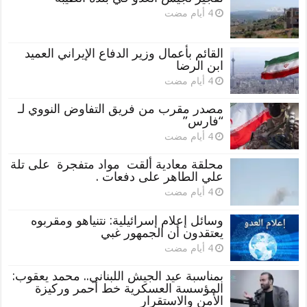
القائم بأعمال وزير الدفاع الإيراني العميد
ابن الرضا
مصدر مقرب من فريق التفاوض النووي لـ
“فارس”
محلقة معادية ألقت مواد متفجرة على تلة
علي الطاهر على دفعات .
وسائل إعلام إسرائيلية: نتنياهو ومقربوه
يعتقدون أن الجمهور غبي
بمناسبة عيد الجيش اللبناني.. محمد يعقوب:
المؤسسة العسكرية خط أحمر وركيزة
الأمن والاستقرار