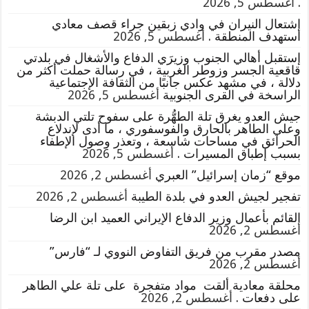
.
أغسطس 5, 2026
إشتعال النيران في وادي زبقين جراء قصف معادي
استهدف المنطقة .
أغسطس 5, 2026
إستقبل أهالي الجنوب وزيرَي الدفاع والأشغال في بلدتي
قاقعية الجسر وزوطر الغربية ، في رسالة حملت أكثر من
دلالة ، في مشهد عكس جانبًا من الثقافة الإجتماعية
الراسخة في القرى الجنوبية
أغسطس 5, 2026
جيش العدو يغرق تلة الطهُّرة على سفوح تلتي الدبشة
وعلي الطاهر بالحارق والفوسفوري ، ما أدى لإندلاع
الحرائق في مساحات شاسعة ، وتعذر وصول الإطفاء
بسبب إطباق المسيرات .
أغسطس 5, 2026
موقع “زمان إسرائيل” العبري
أغسطس 2, 2026
تفجير لجيش العدو في بلدة الطيبة
أغسطس 2, 2026
القائم بأعمال وزير الدفاع الإيراني العميد ابن الرضا
أغسطس 2, 2026
مصدر مقرب من فريق التفاوض النووي لـ “فارس”
أغسطس 2, 2026
محلقة معادية ألقت مواد متفجرة على تلة علي الطاهر
على دفعات .
أغسطس 2, 2026