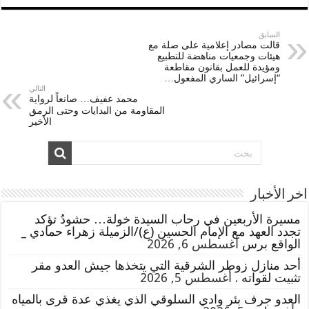
السابق
قالت مصادر إعلامية على صلة مع
هيئات وجمعيات مناهضة للتطبيع
ومؤيدة للعمل بقانون مقاطعة
“إسرائيل” الساري المفعول…
التالي
محمد عفيف… صانعاً لرواية
المقاومة من البدايات وحتى الرمق
الأخير
اخر الأخبار
مسيرة الأربعين في رحاب السيدة خولة… حشودٌ تؤكد
تجدد العهد مع الإمام الحسين (ع)/الزميلة زهراء حمادي _
الواقع برس
أغسطس 6, 2026
أحد منازل زوطر الشرقية التي يتخذها جيش العدو مقر
تثبيت لقواته .
أغسطس 5, 2026
العدو جرف بئر وادي السلوقي الذي يغذي عدة قرى بالمياه