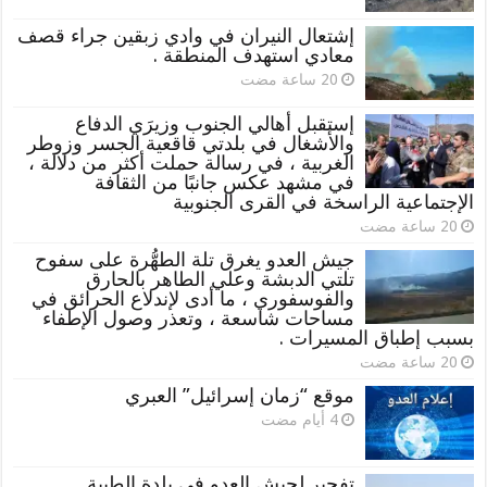
إشتعال النيران في وادي زبقين جراء قصف
معادي استهدف المنطقة .
إستقبل أهالي الجنوب وزيرَي الدفاع
والأشغال في بلدتي قاقعية الجسر وزوطر
الغربية ، في رسالة حملت أكثر من دلالة ،
في مشهد عكس جانبًا من الثقافة
الإجتماعية الراسخة في القرى الجنوبية
جيش العدو يغرق تلة الطهُّرة على سفوح
تلتي الدبشة وعلي الطاهر بالحارق
والفوسفوري ، ما أدى لإندلاع الحرائق في
مساحات شاسعة ، وتعذر وصول الإطفاء
بسبب إطباق المسيرات .
موقع “زمان إسرائيل” العبري
تفجير لجيش العدو في بلدة الطيبة