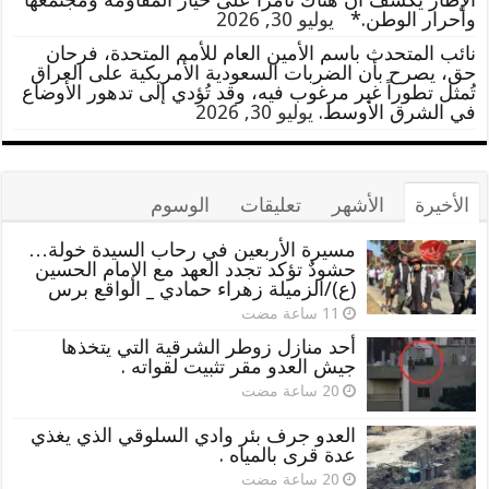
وأحرار الوطن.*
يوليو 30, 2026
نائب المتحدث باسم الأمين العام للأمم المتحدة، فرحان
حق، يصرح بأن الضربات السعودية الأمريكية على العراق
تُمثل تطوراً غير مرغوب فيه، وقد تُؤدي إلى تدهور الأوضاع
في الشرق الأوسط.
يوليو 30, 2026
الأخيرة
الأشهر
تعليقات
الوسوم
مسيرة الأربعين في رحاب السيدة خولة…
حشودٌ تؤكد تجدد العهد مع الإمام الحسين
(ع)/الزميلة زهراء حمادي _ الواقع برس
أحد منازل زوطر الشرقية التي يتخذها
جيش العدو مقر تثبيت لقواته .
العدو جرف بئر وادي السلوقي الذي يغذي
عدة قرى بالمياه .