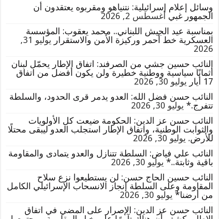
وسائل إعلام إسرائيلية: نتنياهو ومقربوه يعتقدون أن
الجمهور غبي
أغسطس 2, 2026
بمناسبة عيد الجيش اللبناني.. محمد يعقوب: المؤسسة
العسكرية خط أحمر وركيزة الأمن والاستقرار
يوليو 31,
2026
النائب حسين جشي من الصرفند: اتفاق الإطار يحمّل لبنان
أثمانًا سياسية ووطنية خطيرة ولن يكون أفضل من اتفاق
17 أيار
يوليو 30, 2026
النائب حسن فضل الله: العدو يدمر قرى الحدود، والسلطة
تتفرج.*
يوليو 30, 2026
النائب حسن عز الدين: الحكومة ضيعت كل الأولويات
والثوابت الوطنية، واتفاق الإطار استجلب العدو ليبقى محتلًا
للأرض.
يوليو 30, 2026
النائب علي فياض: السلطة تتنازل والعدو يتمادى والمقاومة
باقية وثابتة..*
يوليو 30, 2026
النائب حسين الحاج حسن: لن يستطيعوا نزع سلاح
المقاومة وعلى السلطة إنجاز الانسحاب الإسرائيلي الكامل
من أرضنا*
يوليو 30, 2026
النائب حسن عز الدين: الإصرار على المضي في اتفاق
الإطار يكشف أن هناك تآمرًا على خيار المقاومة ومجتمعها