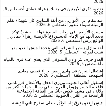
2026
تغطية ذكرى الأربعين في بعلبك_زهراء حمادي
أغسطس 6,
2026
عند مقام أبي الأنوار… من أنقذ الشابين كان شهيدًا/ بقلم
الزميلة شيماء غندور
أغسطس 6, 2026
مسيرة الأربعين في رحاب السيدة خولة… حشودٌ تؤكد
تجدد العهد مع الإمام الحسين (ع)/الزميلة زهراء حمادي _
الواقع برس
أغسطس 6, 2026
أحد منازل زوطر الشرقية التي يتخذها جيش العدو مقر
تثبيت لقواته .
أغسطس 5, 2026
العدو جرف بئر وادي السلوقي الذي يغذي عدة قرى بالمياه
.
أغسطس 5, 2026
إشتعال النيران في وادي زبقين جراء قصف معادي
استهدف المنطقة .
أغسطس 5, 2026
إستقبل أهالي الجنوب وزيرَي الدفاع والأشغال في بلدتي
قاقعية الجسر وزوطر الغربية ، في رسالة حملت أكثر من
دلالة ، في مشهد عكس جانبًا من الثقافة الإجتماعية
الراسخة في القرى الجنوبية
أغسطس 5, 2026
جيش العدو يغرق تلة الطهُّرة على سفوح تلتي الدبشة