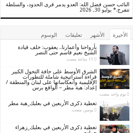
النائب حسن فضل الله: العدو يدمر قرى الحدود، والسلطة
تتفرج.*
يوليو 30, 2026
الأخيرة
الأشهر
تعليقات
الوسوم
بأرواحنا وأعمارنا.. يعقوب: خلف قيادة
الشيخ نعيم قاسم حتى النصر
الشرق الأوسط على حافة التحول الكبير
قراءة استراتيجية شاملة للتطورات
الإقليمية وانعكاساتها على لبنان والمنطقة /
إعداد: هبة مطر – الواقع برس
‏يوم واحد مضت
تغطية ذكرى الأربعين في بعلبك_هبة مطر
‏يومين مضت
تغطية ذكرى الأربعين في بعلبك_زهراء
حمادي