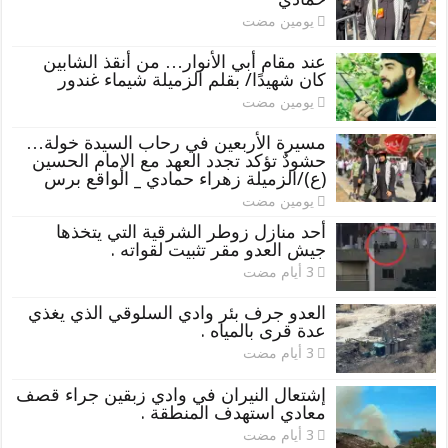
‏يومين مضت
عند مقام أبي الأنوار… من أنقذ الشابين
كان شهيدًا/ بقلم الزميلة شيماء غندور
‏يومين مضت
مسيرة الأربعين في رحاب السيدة خولة…
حشودٌ تؤكد تجدد العهد مع الإمام الحسين
(ع)/الزميلة زهراء حمادي _ الواقع برس
‏يومين مضت
أحد منازل زوطر الشرقية التي يتخذها
جيش العدو مقر تثبيت لقواته .
العدو جرف بئر وادي السلوقي الذي يغذي
عدة قرى بالمياه .
إشتعال النيران في وادي زبقين جراء قصف
معادي استهدف المنطقة .