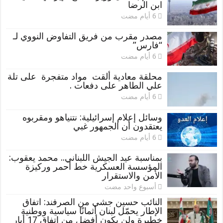
ابن الرضا
مصدر مقرب من فريق التفاوض النووي لـ
“فارس”
محلقة معادية ألقت مواد متفجرة على تلة
علي الطاهر على دفعات .
وسائل إعلام إسرائيلية: نتنياهو ومقربوه
يعتقدون أن الجمهور غبي
بمناسبة عيد الجيش اللبناني.. محمد يعقوب:
المؤسسة العسكرية خط أحمر وركيزة
الأمن والاستقرار
‏أسبوع واحد مضت
النائب حسين جشي من الصرفند: اتفاق
الإطار يحمّل لبنان أثمانًا سياسية ووطنية
خطيرة ولن يكون أفضل من اتفاق 17 أيار