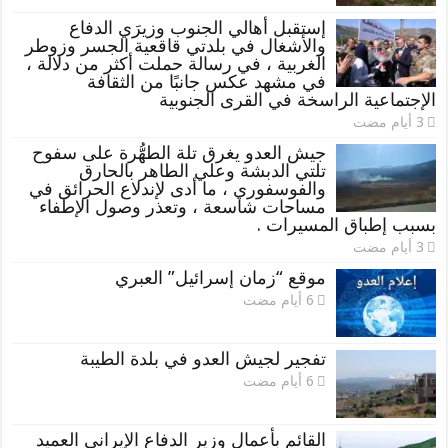
إستقبل أهالي الجنوب وزيرَي الدفاع
والأشغال في بلدتي قاقعية الجسر وزوطر
الغربية ، في رسالة حملت أكثر من دلالة ،
في مشهد عكس جانبًا من الثقافة
الإجتماعية الراسخة في القرى الجنوبية
جيش العدو يغرق تلة الطهُّرة على سفوح
تلتي الدبشة وعلي الطاهر بالحارق
والفوسفوري ، ما أدى لإندلاع الحرائق في
مساحات شاسعة ، وتعذر وصول الإطفاء
بسبب إطباق المسيرات .
موقع “زمان إسرائيل” العبري
تفجير لجيش العدو في بلدة الطيبة
القائم بأعمال وزير الدفاع الإيراني العميد