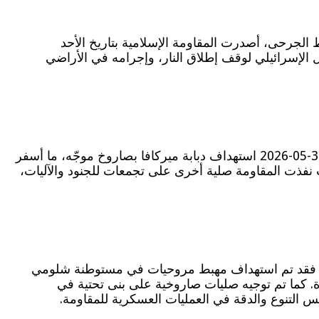
 الجرحى، أصدرت المقاومة الإسلامية بتاريخ الأحد
لال الإسرائيلي لوقف إطلاق النار، وإجرامه في الأراضي
شهدت بلدة البياضة سلسلة من العمليات الدقيقة، التي استهدفت دبابة ميركافا وآليات وجنود الاحتلال. فقد تم مساء السبت 30-05-2026 استهداف دبابة ميركافا بصاروخ موجّه، ما أسفر
 نفذت المقاومة صلية أخرى على تجمعات للجنود والآليات،
يسية. فقد تم استهداف مهبط مروحيات في مستوطنة شلومي
. كما تم توجيه صليات صاروخية على بنى تحتية في
 التنوع والدقة في العمليات العسكرية للمقاومة.