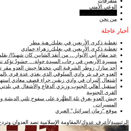
متفرقات
الوعي الأمني
خاص الواقع برس
من نحن
أخبار عاجلة
تغطية ذكرى الأربعين في بعلبك_هبة مطر
تغطية ذكرى الأربعين في بعلبك_زهراء حمادي
عند مقام أبي الأنوار… من أنقذ الشابين كان شهيدًا/ بقلم
مسيرة الأربعين في رحاب السيدة خولة… حشودٌ تؤكد تجدد
أحد منازل زوطر الشرقية التي يتخذها جيش العدو مقر تثب
العدو جرف بئر وادي السلوقي الذي يغذي عدة قرى بالميا
إشتعال النيران في وادي زبقين جراء قصف معادي استه
إستقبل أهالي الجنوب وزيرَي الدفاع والأشغال في بلدتي
القرى الجنوبية
جيش العدو يغرق تلة الطهُّرة على سفوح تلتي الدبشة و
المسيرات .
موقع “زمان إسرائيل” العبري
الرئيسية
/
أعرف عدوك
/
المقاومة الإسلامية تصد العدوان وتردع الاحتلال: 21 عملية دقيقة دفاعاً عن لبنان وشعبه 