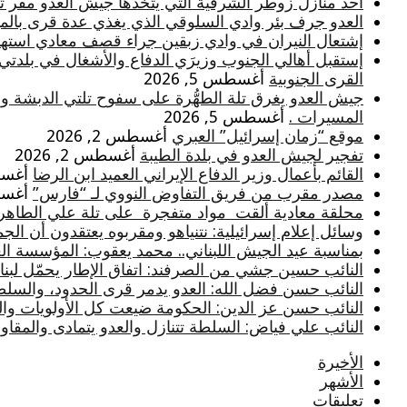
أحد منازل زوطر الشرقية التي يتخذها جيش العدو مقر تثب
العدو جرف بئر وادي السلوقي الذي يغذي عدة قرى بالميا
إشتعال النيران في وادي زبقين جراء قصف معادي استه
إستقبل أهالي الجنوب وزيرَي الدفاع والأشغال في بلدتي
القرى الجنوبية
أغسطس 5, 2026
جيش العدو يغرق تلة الطهُّرة على سفوح تلتي الدبشة و
المسيرات .
أغسطس 5, 2026
موقع “زمان إسرائيل” العبري
أغسطس 2, 2026
تفجير لجيش العدو في بلدة الطيبة
أغسطس 2, 2026
القائم بأعمال وزير الدفاع الإيراني العميد ابن الرضا
أغسطس 
مصدر مقرب من فريق التفاوض النووي لـ “فارس”
أغسطس 
محلقة معادية ألقت مواد متفجرة على تلة علي الطاهر
وسائل إعلام إسرائيلية: نتنياهو ومقربوه يعتقدون أن الج
بمناسبة عيد الجيش اللبناني.. محمد يعقوب: المؤسسة ا
النائب حسين جشي من الصرفند: اتفاق الإطار يحمّل لبنان أ
النائب حسن فضل الله: العدو يدمر قرى الحدود، والسلط
النائب حسن عز الدين: الحكومة ضيعت كل الأولويات والثو
النائب علي فياض: السلطة تتنازل والعدو يتمادى والمقاومة
الأخيرة
الأشهر
تعليقات