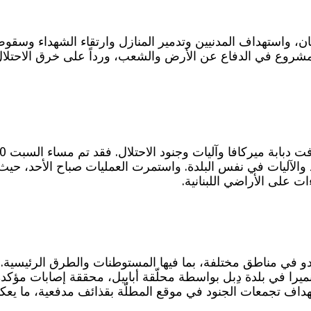
ن، واستهداف المدنيين وتدمير المنازل وارتقاء الشهداء وسقوط
حقها المشروع في الدفاع عن الأرض والشعب، ورداً على خرق الاحت
والآليات في نفس البلدة. واستمرت العمليات صباح الأحد، حيث
ت على الأراضي اللبنانية.
ة للعدو في مناطق مختلفة، بما فيها المستوطنات والطرق الرئ
را في بلدة دِبل بواسطة محلّقة أبابيل، محققة إصابات مؤكدة
داف تجمعات الجنود في موقع المطلّة بقذائف مدفعية، ما يعكس