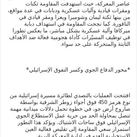
عناصر المعركة، حيث استهدفت المقاومة ثكنات
ومقرات قيادية وآليات عسكرية ودبابات في عدة مواقع،
من بينها ثكنة ليمان وشوميرا ويعرا ومقر قيادي في
الناقورة. كما نجحت المقاومة في استهداف دبابة
ميركافا وآلية عسكرية بشكل مباشر، ما يعكس تطورا
في توظيف المسيّرات كأداة هجومية فعالة ضد الأهداف
الثابتة والمتحركة على حد سواء.
*محور الدفاع الجوي وكسر التفوق الإسرائيلي*
افتتحت العمليات بالتصدي لطائرة مسيرة إسرائيلية من
نوع هرمز 450 فوق أجواء زوطر الشرقية بواسطة
صاروخ أرض جو، في خطوة تحمل دلالات ميدانية مهمة
تتصل بمحاولة الحد من حرية عمل الاستطلاع الجوي
الإسرائيلي فوق ساحات الاشتباك. ويؤكد هذا التطور
استمرار سعي المقاومة إلى تقليص فعالية العين
الاستخبارية للعدو في إدارة المعركة البرية.