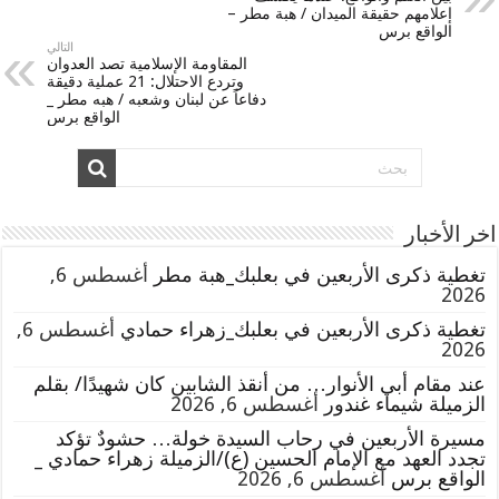
إعلامهم حقيقة الميدان / هبة مطر –
الواقع برس
التالي
المقاومة الإسلامية تصد العدوان
وتردع الاحتلال: 21 عملية دقيقة
دفاعاً عن لبنان وشعبه / هبه مطر _
الواقع برس
اخر الأخبار
تغطية ذكرى الأربعين في بعلبك_هبة مطر
أغسطس 6,
2026
تغطية ذكرى الأربعين في بعلبك_زهراء حمادي
أغسطس 6,
2026
عند مقام أبي الأنوار… من أنقذ الشابين كان شهيدًا/ بقلم
الزميلة شيماء غندور
أغسطس 6, 2026
مسيرة الأربعين في رحاب السيدة خولة… حشودٌ تؤكد
تجدد العهد مع الإمام الحسين (ع)/الزميلة زهراء حمادي _
الواقع برس
أغسطس 6, 2026