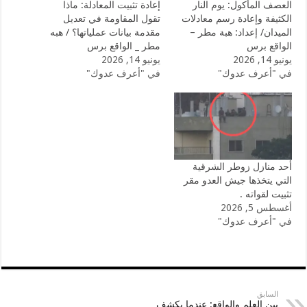
العصف المأكول: يوم النار
إعادة تثبيت المعادلة: ماذا
الكثيفة وإعادة رسم معادلات
تقول المقاومة في تعديل
الميدان/ إعداد: هبة مطر –
مقدمة بيانات عملياتها؟ / هبه
الواقع برس
مطر _ الواقع برس
يونيو 14, 2026
يونيو 14, 2026
في "أعرف عدوك"
في "أعرف عدوك"
أحد منازل زوطر الشرقية
التي يتخذها جيش العدو مقر
تثبيت لقواته .
أغسطس 5, 2026
في "أعرف عدوك"
السابق
بين العلم والواقع: عندما يكشف