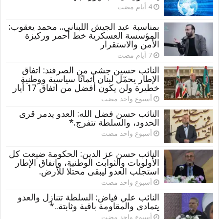
بمناسبة عيد الجيش اللبناني.. محمد يعقوب:
المؤسسة العسكرية خط أحمر وركيزة
الأمن والاستقرار
النائب حسين جشي من الصرفند: اتفاق
الإطار يحمّل لبنان أثمانًا سياسية ووطنية
خطيرة ولن يكون أفضل من اتفاق 17 أيار
‏أسبوع واحد مضت
النائب حسن فضل الله: العدو يدمر قرى
الحدود، والسلطة تتفرج.*
‏أسبوع واحد مضت
النائب حسن عز الدين: الحكومة ضيعت كل
الأولويات والثوابت الوطنية، واتفاق الإطار
استجلب العدو ليبقى محتلًا للأرض.
‏أسبوع واحد مضت
النائب علي فياض: السلطة تتنازل والعدو
يتمادى والمقاومة باقية وثابتة..*
‏أسبوع واحد مضت