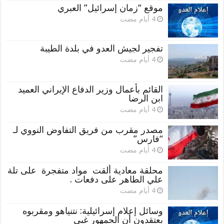
موقع “زمان إسرائيل” العبري
تفجير لجيش العدو في بلدة الطيبة
القائم بأعمال وزير الدفاع الإيراني العميد
ابن الرضا
مصدر مقرب من فريق التفاوض النووي لـ
“فارس”
محلقة معادية ألقت مواد متفجرة على تلة
علي الطاهر على دفعات .
وسائل إعلام إسرائيلية: نتنياهو ومقربوه
يعتقدون أن الجمهور غبي