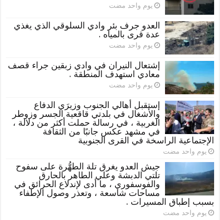
‏يوم واحد مضت
العدو جرف بئر وادي السلوقي الذي يغذي
عدة قرى بالمياه .
‏يوم واحد مضت
إشتعال النيران في وادي زبقين جراء قصف
معادي استهدف المنطقة .
‏يوم واحد مضت
إستقبل أهالي الجنوب وزيرَي الدفاع
والأشغال في بلدتي قاقعية الجسر وزوطر
الغربية ، في رسالة حملت أكثر من دلالة ،
في مشهد عكس جانبًا من الثقافة
الإجتماعية الراسخة في القرى الجنوبية
‏يوم واحد مضت
جيش العدو يغرق تلة الطهُّرة على سفوح
تلتي الدبشة وعلي الطاهر بالحارق
والفوسفوري ، ما أدى لإندلاع الحرائق في
مساحات شاسعة ، وتعذر وصول الإطفاء
بسبب إطباق المسيرات .
‏يوم واحد مضت