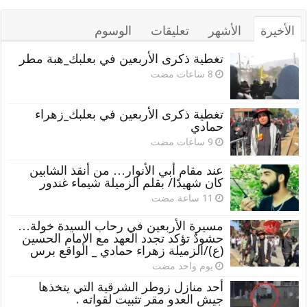
الأخيرة
الأشهر
تعليقات
الوسوم
تغطية ذكرى الأربعين في بعلبك_هبة مطر
تغطية ذكرى الأربعين في بعلبك_زهراء
حمادي
عند مقام أبي الأنوار… من أنقذ الشابين
كان شهيدًا/ بقلم الزميلة شيماء غندور
مسيرة الأربعين في رحاب السيدة خولة…
حشودٌ تؤكد تجدد العهد مع الإمام الحسين
(ع)/الزميلة زهراء حمادي _ الواقع برس
‏يوم واحد مضت
أحد منازل زوطر الشرقية التي يتخذها
جيش العدو مقر تثبيت لقواته .