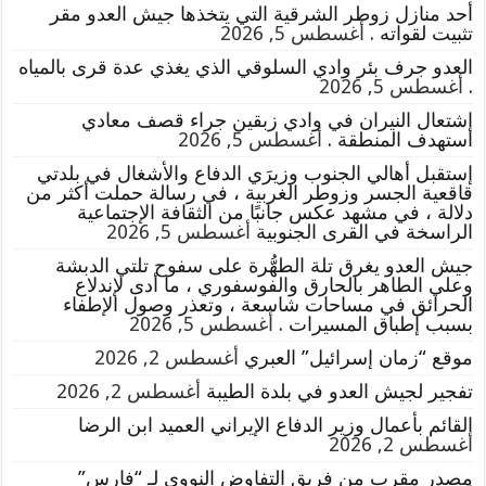
أحد منازل زوطر الشرقية التي يتخذها جيش العدو مقر
تثبيت لقواته .
أغسطس 5, 2026
العدو جرف بئر وادي السلوقي الذي يغذي عدة قرى بالمياه
.
أغسطس 5, 2026
إشتعال النيران في وادي زبقين جراء قصف معادي
استهدف المنطقة .
أغسطس 5, 2026
إستقبل أهالي الجنوب وزيرَي الدفاع والأشغال في بلدتي
قاقعية الجسر وزوطر الغربية ، في رسالة حملت أكثر من
دلالة ، في مشهد عكس جانبًا من الثقافة الإجتماعية
الراسخة في القرى الجنوبية
أغسطس 5, 2026
جيش العدو يغرق تلة الطهُّرة على سفوح تلتي الدبشة
وعلي الطاهر بالحارق والفوسفوري ، ما أدى لإندلاع
الحرائق في مساحات شاسعة ، وتعذر وصول الإطفاء
بسبب إطباق المسيرات .
أغسطس 5, 2026
موقع “زمان إسرائيل” العبري
أغسطس 2, 2026
تفجير لجيش العدو في بلدة الطيبة
أغسطس 2, 2026
القائم بأعمال وزير الدفاع الإيراني العميد ابن الرضا
أغسطس 2, 2026
مصدر مقرب من فريق التفاوض النووي لـ “فارس”