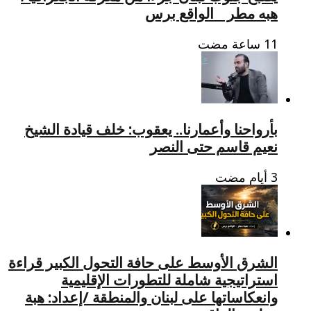
هبه مطر _ الواقع برس
بأرواحنا وأعمارنا.. يعقوب: خلف قيادة الشيخ
نعيم قاسم حتى النصر
الشرق الأوسط على حافة التحول الكبير قراءة
استراتيجية شاملة للتطورات الإقليمية
وانعكاساتها على لبنان والمنطقة /إعداد: هبة