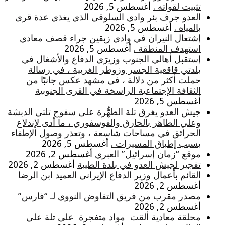
تثبيت لقواته .
أغسطس 5, 2026
العدو جرف بئر وادي السلوقي الذي يغذي عدة قرى
بالمياه .
أغسطس 5, 2026
إشتعال النيران في وادي زبقين جراء قصف معادي
استهدف المنطقة .
أغسطس 5, 2026
إستقبل أهالي الجنوب وزيرَي الدفاع والأشغال في
بلدتي قاقعية الجسر وزوطر الغربية ، في رسالة
حملت أكثر من دلالة ، في مشهد عكس جانبًا من
الثقافة الإجتماعية الراسخة في القرى الجنوبية
أغسطس 5, 2026
جيش العدو يغرق تلة الطهُّرة على سفوح تلتي الدبشة
وعلي الطاهر بالحارق والفوسفوري ، ما أدى لإندلاع
الحرائق في مساحات شاسعة ، وتعذر وصول الإطفاء
بسبب إطباق المسيرات .
أغسطس 5, 2026
موقع “زمان إسرائيل” العبري
أغسطس 2, 2026
تفجير لجيش العدو في بلدة الطيبة
أغسطس 2, 2026
القائم بأعمال وزير الدفاع الإيراني العميد ابن الرضا
أغسطس 2, 2026
مصدر مقرب من فريق التفاوض النووي لـ “فارس”
أغسطس 2, 2026
محلقة معادية ألقت مواد متفجرة على تلة علي