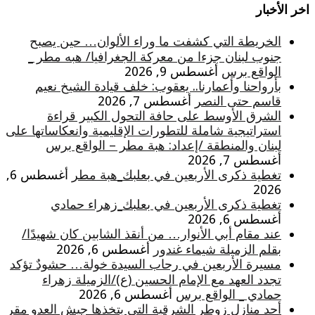
اخر الأخبار
الخريطة التي كشفت ما وراء الألوان… حين يصبح
جنوب لبنان جزءا من معركة الجغرافيا/ هبه مطر _
الواقع برس
أغسطس 9, 2026
بأرواحنا وأعمارنا.. يعقوب: خلف قيادة الشيخ نعيم
قاسم حتى النصر
أغسطس 7, 2026
الشرق الأوسط على حافة التحول الكبير قراءة
استراتيجية شاملة للتطورات الإقليمية وانعكاساتها على
لبنان والمنطقة /إعداد: هبة مطر – الواقع برس
أغسطس 7, 2026
تغطية ذكرى الأربعين في بعلبك_هبة مطر
أغسطس 6,
2026
تغطية ذكرى الأربعين في بعلبك_زهراء حمادي
أغسطس 6, 2026
عند مقام أبي الأنوار… من أنقذ الشابين كان شهيدًا/
بقلم الزميلة شيماء غندور
أغسطس 6, 2026
مسيرة الأربعين في رحاب السيدة خولة… حشودٌ تؤكد
تجدد العهد مع الإمام الحسين (ع)/الزميلة زهراء
حمادي _ الواقع برس
أغسطس 6, 2026
أحد منازل زوطر الشرقية التي يتخذها جيش العدو مقر