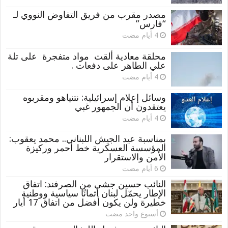
مصدر مقرب من فريق التفاوض النووي لـ
“فارس”
محلقة معادية ألقت مواد متفجرة على تلة
علي الطاهر على دفعات .
وسائل إعلام إسرائيلية: نتنياهو ومقربوه
يعتقدون أن الجمهور غبي
بمناسبة عيد الجيش اللبناني.. محمد يعقوب:
المؤسسة العسكرية خط أحمر وركيزة
الأمن والاستقرار
النائب حسين جشي من الصرفند: اتفاق
الإطار يحمّل لبنان أثمانًا سياسية ووطنية
خطيرة ولن يكون أفضل من اتفاق 17 أيار
‏أسبوع واحد مضت