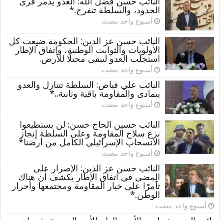
النائب حسن فضل الله: العدو يدمر قرى
الحدود، والسلطة تتفرج.*
‏أسبوع واحد مضت
النائب حسن عز الدين: الحكومة ضيعت كل
الأولويات والثوابت الوطنية، واتفاق الإطار
استجلب العدو ليبقى محتلًا للأرض.
‏أسبوع واحد مضت
النائب علي فياض: السلطة تتنازل والعدو
يتمادى والمقاومة باقية وثابتة..*
‏أسبوع واحد مضت
النائب حسين الحاج حسن: لن يستطيعوا
نزع سلاح المقاومة وعلى السلطة إنجاز
الانسحاب الإسرائيلي الكامل من أرضنا*
‏أسبوع واحد مضت
النائب حسن عز الدين: الإصرار على
المضي في اتفاق الإطار يكشف أن هناك
تآمرًا على خيار المقاومة ومجتمعها وأحرار
الوطن.*
‏أسبوع واحد مضت