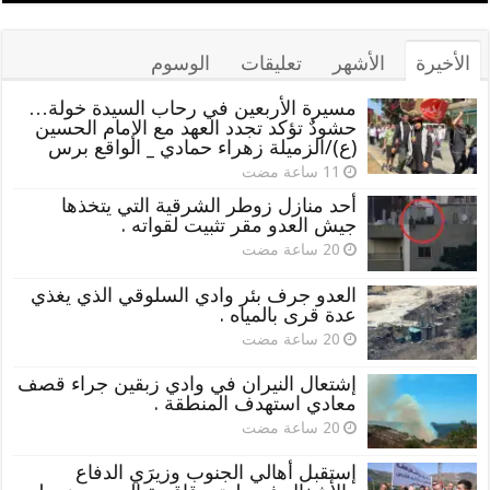
الأخيرة
الأشهر
تعليقات
الوسوم
مسيرة الأربعين في رحاب السيدة خولة…
حشودٌ تؤكد تجدد العهد مع الإمام الحسين
(ع)/الزميلة زهراء حمادي _ الواقع برس
أحد منازل زوطر الشرقية التي يتخذها
جيش العدو مقر تثبيت لقواته .
العدو جرف بئر وادي السلوقي الذي يغذي
عدة قرى بالمياه .
إشتعال النيران في وادي زبقين جراء قصف
معادي استهدف المنطقة .
إستقبل أهالي الجنوب وزيرَي الدفاع