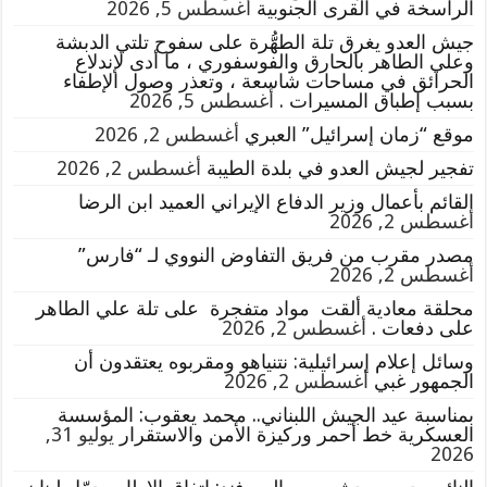
الراسخة في القرى الجنوبية
أغسطس 5, 2026
جيش العدو يغرق تلة الطهُّرة على سفوح تلتي الدبشة
وعلي الطاهر بالحارق والفوسفوري ، ما أدى لإندلاع
الحرائق في مساحات شاسعة ، وتعذر وصول الإطفاء
بسبب إطباق المسيرات .
أغسطس 5, 2026
موقع “زمان إسرائيل” العبري
أغسطس 2, 2026
تفجير لجيش العدو في بلدة الطيبة
أغسطس 2, 2026
القائم بأعمال وزير الدفاع الإيراني العميد ابن الرضا
أغسطس 2, 2026
مصدر مقرب من فريق التفاوض النووي لـ “فارس”
أغسطس 2, 2026
محلقة معادية ألقت مواد متفجرة على تلة علي الطاهر
على دفعات .
أغسطس 2, 2026
وسائل إعلام إسرائيلية: نتنياهو ومقربوه يعتقدون أن
الجمهور غبي
أغسطس 2, 2026
بمناسبة عيد الجيش اللبناني.. محمد يعقوب: المؤسسة
العسكرية خط أحمر وركيزة الأمن والاستقرار
يوليو 31,
2026