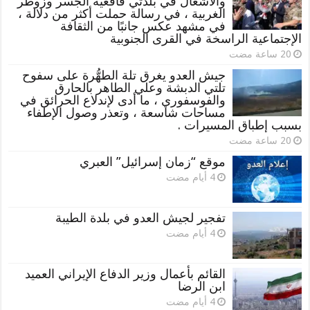
والأشغال في بلدتي قاقعية الجسر وزوطر
الغربية ، في رسالة حملت أكثر من دلالة ،
في مشهد عكس جانبًا من الثقافة
الإجتماعية الراسخة في القرى الجنوبية
جيش العدو يغرق تلة الطهُّرة على سفوح
تلتي الدبشة وعلي الطاهر بالحارق
والفوسفوري ، ما أدى لإندلاع الحرائق في
مساحات شاسعة ، وتعذر وصول الإطفاء
بسبب إطباق المسيرات .
موقع “زمان إسرائيل” العبري
تفجير لجيش العدو في بلدة الطيبة
القائم بأعمال وزير الدفاع الإيراني العميد
ابن الرضا