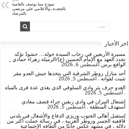
نموذج مما يوصف بالعامية
بالجعدنة..والاعلامي علي مرتضى
بالمرصاد
اخر الأخبار
مسيرة الأربعين في رحاب السيدة خولة… حشودٌ تؤكد
تجدد العهد مع الإمام الحسين (ع)/الزميلة زهراء حمادي _
الواقع برس
أغسطس 6, 2026
أحد منازل زوطر الشرقية التي يتخذها جيش العدو مقر
تثبيت لقواته .
أغسطس 5, 2026
العدو جرف بئر وادي السلوقي الذي يغذي عدة قرى بالمياه
.
أغسطس 5, 2026
إشتعال النيران في وادي زبقين جراء قصف معادي
استهدف المنطقة .
أغسطس 5, 2026
إستقبل أهالي الجنوب وزيرَي الدفاع والأشغال في بلدتي
قاقعية الجسر وزوطر الغربية ، في رسالة حملت أكثر من
دلالة ، في مشهد عكس جانبًا من الثقافة الإجتماعية