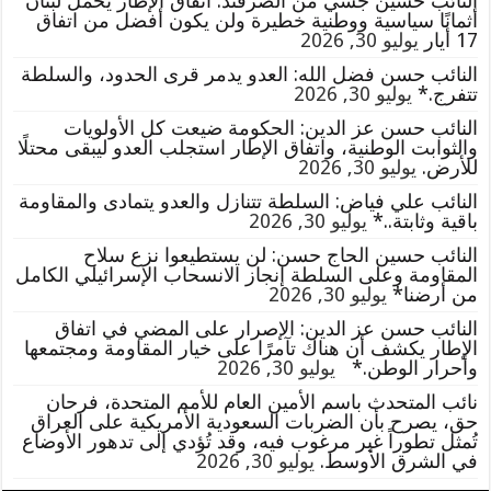
النائب حسين جشي من الصرفند: اتفاق الإطار يحمّل لبنان
أثمانًا سياسية ووطنية خطيرة ولن يكون أفضل من اتفاق
17 أيار
يوليو 30, 2026
النائب حسن فضل الله: العدو يدمر قرى الحدود، والسلطة
تتفرج.*
يوليو 30, 2026
النائب حسن عز الدين: الحكومة ضيعت كل الأولويات
والثوابت الوطنية، واتفاق الإطار استجلب العدو ليبقى محتلًا
للأرض.
يوليو 30, 2026
النائب علي فياض: السلطة تتنازل والعدو يتمادى والمقاومة
باقية وثابتة..*
يوليو 30, 2026
النائب حسين الحاج حسن: لن يستطيعوا نزع سلاح
المقاومة وعلى السلطة إنجاز الانسحاب الإسرائيلي الكامل
من أرضنا*
يوليو 30, 2026
النائب حسن عز الدين: الإصرار على المضي في اتفاق
الإطار يكشف أن هناك تآمرًا على خيار المقاومة ومجتمعها
وأحرار الوطن.*
يوليو 30, 2026
نائب المتحدث باسم الأمين العام للأمم المتحدة، فرحان
حق، يصرح بأن الضربات السعودية الأمريكية على العراق
تُمثل تطوراً غير مرغوب فيه، وقد تُؤدي إلى تدهور الأوضاع
في الشرق الأوسط.
يوليو 30, 2026