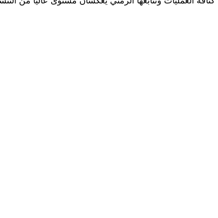
كثافة العمليات وتتابعها الزمني يعكسان مستوى عاليا من التن