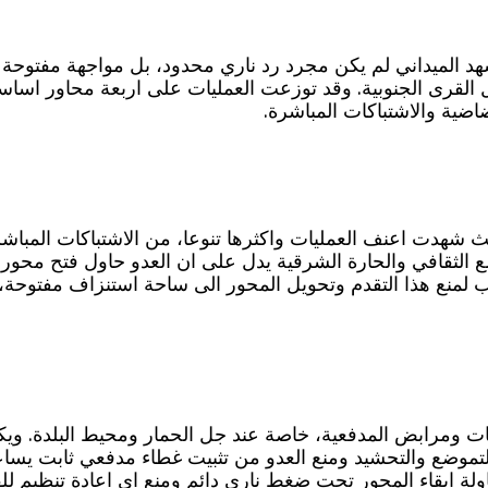
ادرة بتاريخ اليوم ان المشهد الميداني لم يكن مجرد رد ناري محدود، بل مو
ل القرى الجنوبية. وقد توزعت العمليات على اربعة محاور اسا
ضاضية والاشتباكات المباشرة.
هدت اعنف العمليات واكثرها تنوعا، من الاشتباكات المباشرة 
مع الثقافي والحارة الشرقية يدل على ان العدو حاول فتح محور
ريب لمنع هذا التقدم وتحويل المحور الى ساحة استنزاف مفتوح
يات ومرابض المدفعية، خاصة عند جل الحمار ومحيط البلدة. و
موضع والتحشيد ومنع العدو من تثبيت غطاء مدفعي ثابت يساعد 
ولة ابقاء المحور تحت ضغط ناري دائم ومنع اي اعادة تنظيم لل