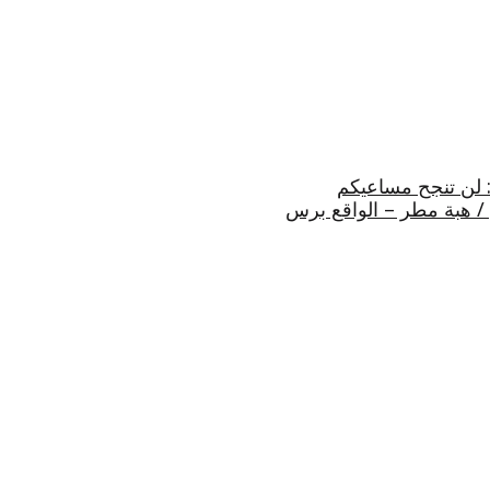
ب: لن تنجح مساعيكم
 / هبة مطر – الواقع برس