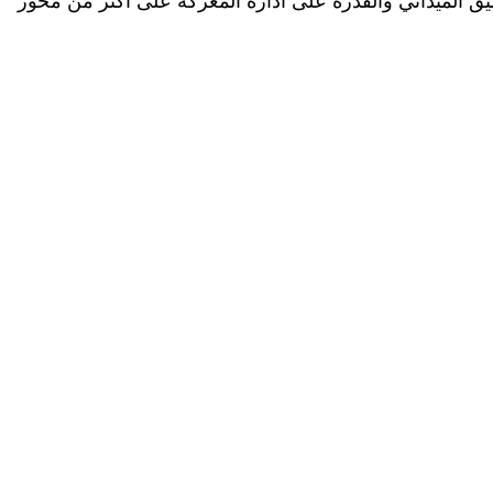
سيق الميداني والقدرة على ادارة المعركة على اكثر من محور