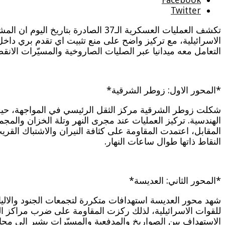
Twitter
تكشف العمليات العسكرية الـ37 الص
الاسرائيلية، مع تركيز واضح على منع تثبيت اي تقدم بري داخ
التعامل معه ميدانيا عبر الصليات الصاروخية والمسيّرات الانق
*المحور الاول: زوطر الشرقية*
شكلت زوطر الشرقية مركز الثقل الرئيسي في المواجهة، حيث ش
الهندسية. تركيز العمليات عند مجرى النهر وتلة الخزان والمج
المقابل، اعتمدت المقاومة على كثافة النيران والاشتباك الق
النقاط ذاتها طوال ساعات النهار.
*المحور الثاني: العديسة*
شهد محور العديسة استهدافات متكررة لتجمعات الجنود والال
للقوات الاسرائيلية، لذلك ركزت المقاومة على ضرب مراكز الت
الاستهداف بين الصواريخ والمدفعية والمسيّرات يشير الى محا