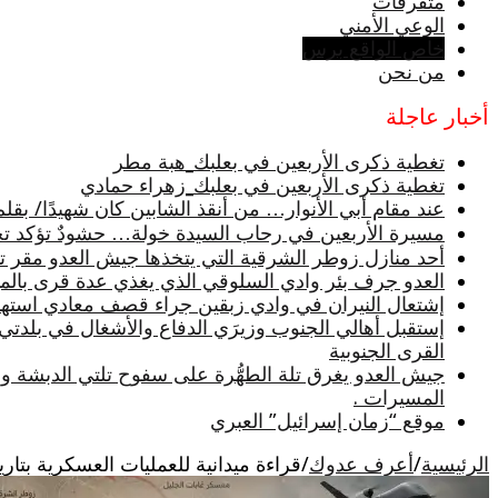
متفرقات
الوعي الأمني
خاص الواقع برس
من نحن
أخبار عاجلة
تغطية ذكرى الأربعين في بعلبك_هبة مطر
تغطية ذكرى الأربعين في بعلبك_زهراء حمادي
عند مقام أبي الأنوار… من أنقذ الشابين كان شهيدًا/ بقلم
مسيرة الأربعين في رحاب السيدة خولة… حشودٌ تؤكد تجدد
أحد منازل زوطر الشرقية التي يتخذها جيش العدو مقر تثب
العدو جرف بئر وادي السلوقي الذي يغذي عدة قرى بالميا
إشتعال النيران في وادي زبقين جراء قصف معادي استه
إستقبل أهالي الجنوب وزيرَي الدفاع والأشغال في بلدتي
القرى الجنوبية
جيش العدو يغرق تلة الطهُّرة على سفوح تلتي الدبشة و
المسيرات .
موقع “زمان إسرائيل” العبري
الرئيسية
/
أعرف عدوك
/
قراءة ميدانية للعمليات العسكرية بتاريخ 27/05/2026 / هبة مطر – الواقع