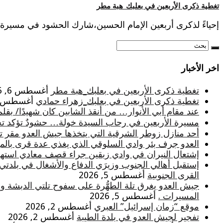
تغطية ذكرى الأربعين في بعلبك_هبة مطر
إحياءً لذكرى أربعين الإمام الحسين،شارك الحشود في مسيرة
اخر الأخبار
تغطية ذكرى الأربعين في بعلبك_هبة مطر
أغسطس 6, 2026
تغطية ذكرى الأربعين في بعلبك_زهراء حمادي
أغسطس 6, 026
عند مقام أبي الأنوار… من أنقذ الشابين كان شهيدًا/ بقلم
مسيرة الأربعين في رحاب السيدة خولة… حشودٌ تؤكد تجدد
أحد منازل زوطر الشرقية التي يتخذها جيش العدو مقر تثب
العدو جرف بئر وادي السلوقي الذي يغذي عدة قرى بالميا
إشتعال النيران في وادي زبقين جراء قصف معادي استه
إستقبل أهالي الجنوب وزيرَي الدفاع والأشغال في بلدتي
القرى الجنوبية
أغسطس 5, 2026
جيش العدو يغرق تلة الطهُّرة على سفوح تلتي الدبشة و
المسيرات .
أغسطس 5, 2026
موقع “زمان إسرائيل” العبري
أغسطس 2, 2026
تفجير لجيش العدو في بلدة الطيبة
أغسطس 2, 2026