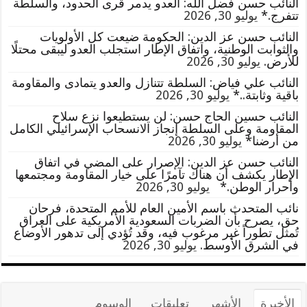
النائب حسن فضل الله: العدو يدمر قرى الحدود، والسلطة
تتفرج.*
يوليو 30, 2026
النائب حسن عز الدين: الحكومة ضيعت كل الأولويات
والثوابت الوطنية، واتفاق الإطار استجلب العدو ليبقى محتلًا
للأرض.
يوليو 30, 2026
النائب علي فياض: السلطة تتنازل والعدو يتمادى والمقاومة
باقية وثابتة..*
يوليو 30, 2026
النائب حسين الحاج حسن: لن يستطيعوا نزع سلاح
المقاومة وعلى السلطة إنجاز الانسحاب الإسرائيلي الكامل
من أرضنا*
يوليو 30, 2026
النائب حسن عز الدين: الإصرار على المضي في اتفاق
الإطار يكشف أن هناك تآمرًا على خيار المقاومة ومجتمعها
وأحرار الوطن.*
يوليو 30, 2026
نائب المتحدث باسم الأمين العام للأمم المتحدة، فرحان
حق، يصرح بأن الضربات السعودية الأمريكية على العراق
تُمثل تطوراً غير مرغوب فيه، وقد تُؤدي إلى تدهور الأوضاع
في الشرق الأوسط.
يوليو 30, 2026
الأخيرة
الأشهر
تعليقات
الوسوم