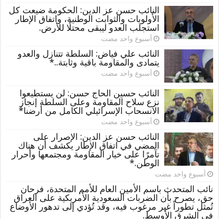
النائب حسن عز الدين: الحكومة ضيعت كل
الأولويات والثوابت الوطنية، واتفاق الإطار
استجلب العدو ليبقى محتلًا للأرض.
‏أسبوع واحد مضت
النائب علي فياض: السلطة تتنازل والعدو
يتمادى والمقاومة باقية وثابتة..*
‏أسبوع واحد مضت
النائب حسين الحاج حسن: لن يستطيعوا
نزع سلاح المقاومة وعلى السلطة إنجاز
الانسحاب الإسرائيلي الكامل من أرضنا*
‏أسبوع واحد مضت
النائب حسن عز الدين: الإصرار على
المضي في اتفاق الإطار يكشف أن هناك
تآمرًا على خيار المقاومة ومجتمعها وأحرار
الوطن.*
‏أسبوع واحد مضت
نائب المتحدث باسم الأمين العام للأمم المتحدة، فرحان
حق، يصرح بأن الضربات السعودية الأمريكية على العراق
تُمثل تطوراً غير مرغوب فيه، وقد تُؤدي إلى تدهور الأوضاع
في الشرق الأوسط.