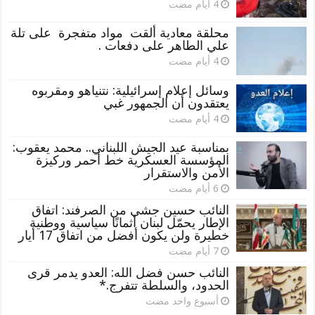
محلقة معادية ألقت مواد متفجرة على تلة
علي الطاهر على دفعات .
وسائل إعلام إسرائيلية: نتنياهو ومقربوه
يعتقدون أن الجمهور غبي
بمناسبة عيد الجيش اللبناني.. محمد يعقوب:
المؤسسة العسكرية خط أحمر وركيزة
الأمن والاستقرار
النائب حسين جشي من الصرفند: اتفاق
الإطار يحمّل لبنان أثمانًا سياسية ووطنية
خطيرة ولن يكون أفضل من اتفاق 17 أيار
النائب حسن فضل الله: العدو يدمر قرى
الحدود، والسلطة تتفرج.*
‏أسبوع واحد مضت