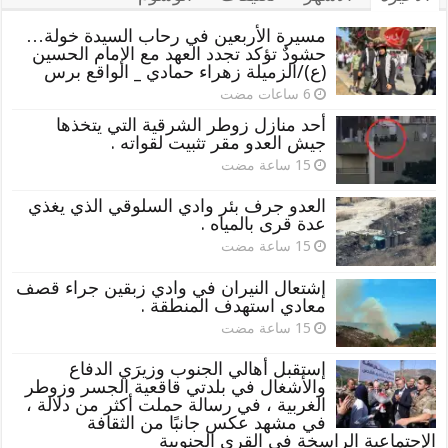
مسيرة الأربعين في رحاب السيدة خولة…
حشودٌ تؤكد تجدد العهد مع الإمام الحسين
(ع)/الزميلة زهراء حمادي _ الواقع برس
أحد منازل زوطر الشرقية التي يتخذها
جيش العدو مقر تثبيت لقواته .
العدو جرف بئر وادي السلوقي الذي يغذي
عدة قرى بالمياه .
إشتعال النيران في وادي زبقين جراء قصف
معادي استهدف المنطقة .
إستقبل أهالي الجنوب وزيرَي الدفاع
والأشغال في بلدتي قاقعية الجسر وزوطر
الغربية ، في رسالة حملت أكثر من دلالة ،
في مشهد عكس جانبًا من الثقافة
الإجتماعية الراسخة في القرى الجنوبية