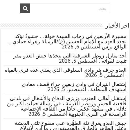
اخر الأخبار
مسيرة الأربعين في رحاب السيدة خولة… حشودٌ تؤكد
تجدد العهد مع الإمام الحسين (ع)/الزميلة زهراء حمادي _
الواقع برس
أغسطس 6, 2026
أحد منازل زوطر الشرقية التي يتخذها جيش العدو مقر
تثبيت لقواته .
أغسطس 5, 2026
العدو جرف بئر وادي السلوقي الذي يغذي عدة قرى بالمياه
.
أغسطس 5, 2026
إشتعال النيران في وادي زبقين جراء قصف معادي
استهدف المنطقة .
أغسطس 5, 2026
إستقبل أهالي الجنوب وزيرَي الدفاع والأشغال في بلدتي
قاقعية الجسر وزوطر الغربية ، في رسالة حملت أكثر من
دلالة ، في مشهد عكس جانبًا من الثقافة الإجتماعية
الراسخة في القرى الجنوبية
أغسطس 5, 2026
جيش العدو يغرق تلة الطهُّرة على سفوح تلتي الدبشة
وعلي الطاهر بالحارق والفوسفوري ، ما أدى لإندلاع