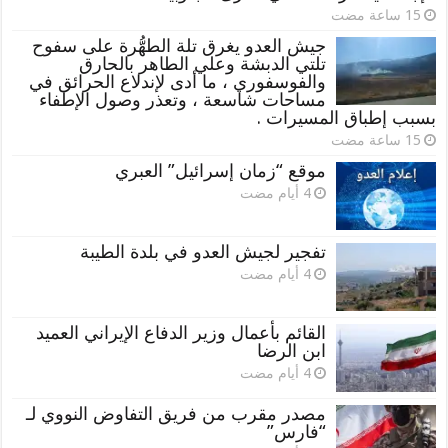
جيش العدو يغرق تلة الطهُّرة على سفوح
تلتي الدبشة وعلي الطاهر بالحارق
والفوسفوري ، ما أدى لإندلاع الحرائق في
مساحات شاسعة ، وتعذر وصول الإطفاء
بسبب إطباق المسيرات .
موقع “زمان إسرائيل” العبري
تفجير لجيش العدو في بلدة الطيبة
القائم بأعمال وزير الدفاع الإيراني العميد
ابن الرضا
مصدر مقرب من فريق التفاوض النووي لـ
“فارس”