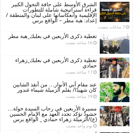
الشرق الأوسط على حافة التحول الكبير
قراءة استراتيجية شاملة للتطورات
الإقليمية وانعكاساتها على لبنان والمنطقة /
إعداد: هبة مطر – الواقع برس
تغطية ذكرى الأربعين في بعلبك_هبة مطر
تغطية ذكرى الأربعين في بعلبك_زهراء
حمادي
عند مقام أبي الأنوار… من أنقذ الشابين
كان شهيدًا/ بقلم الزميلة شيماء غندور
مسيرة الأربعين في رحاب السيدة خولة…
حشودٌ تؤكد تجدد العهد مع الإمام الحسين
(ع)/الزميلة زهراء حمادي _ الواقع برس
‏يوم واحد مضت