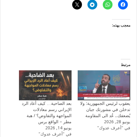
معجب بهذه:
مرتبط
يعقوب لرئيس الجمهورية: ولا
بعد الضاحية… كيف أعاد الرد
تدخلن في مشورتك جبان
الإيراني رسم معادلات
يُضعفك.. عُد الى المقاومة
المواجهة والتفاوض؟ / هبة
يونيو 28, 2026
مطر – الواقع برس
في "أعرف عدوك"
يونيو 14, 2026
في "أعرف عدوك"