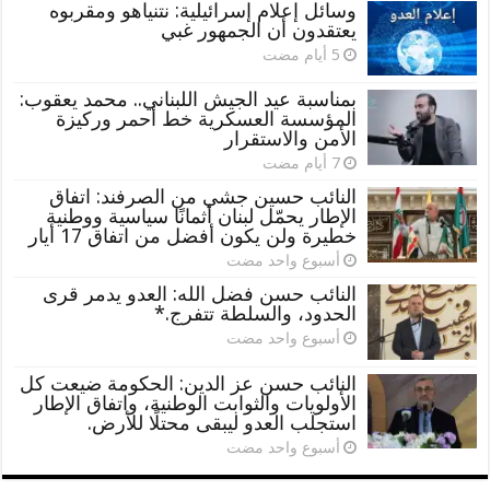
وسائل إعلام إسرائيلية: نتنياهو ومقربوه
يعتقدون أن الجمهور غبي
بمناسبة عيد الجيش اللبناني.. محمد يعقوب:
المؤسسة العسكرية خط أحمر وركيزة
الأمن والاستقرار
النائب حسين جشي من الصرفند: اتفاق
الإطار يحمّل لبنان أثمانًا سياسية ووطنية
خطيرة ولن يكون أفضل من اتفاق 17 أيار
‏أسبوع واحد مضت
النائب حسن فضل الله: العدو يدمر قرى
الحدود، والسلطة تتفرج.*
‏أسبوع واحد مضت
النائب حسن عز الدين: الحكومة ضيعت كل
الأولويات والثوابت الوطنية، واتفاق الإطار
استجلب العدو ليبقى محتلًا للأرض.
‏أسبوع واحد مضت