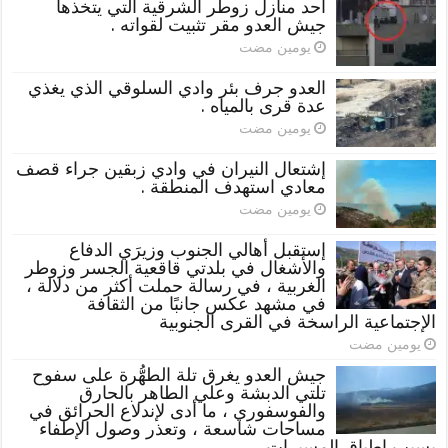
أحد منازل زوطر الشرقية التي يتخذها
جيش العدو مقر تثبيت لقواته .
‏يومين مضت
العدو جرف بئر وادي السلوقي الذي يغذي
عدة قرى بالمياه .
‏يومين مضت
إشتعال النيران في وادي زبقين جراء قصف
معادي استهدف المنطقة .
‏يومين مضت
إستقبل أهالي الجنوب وزيرَي الدفاع
والأشغال في بلدتي قاقعية الجسر وزوطر
الغربية ، في رسالة حملت أكثر من دلالة ،
في مشهد عكس جانبًا من الثقافة
الإجتماعية الراسخة في القرى الجنوبية
‏يومين مضت
جيش العدو يغرق تلة الطهُّرة على سفوح
تلتي الدبشة وعلي الطاهر بالحارق
والفوسفوري ، ما أدى لإندلاع الحرائق في
مساحات شاسعة ، وتعذر وصول الإطفاء
بسبب إطباق المسيرات .