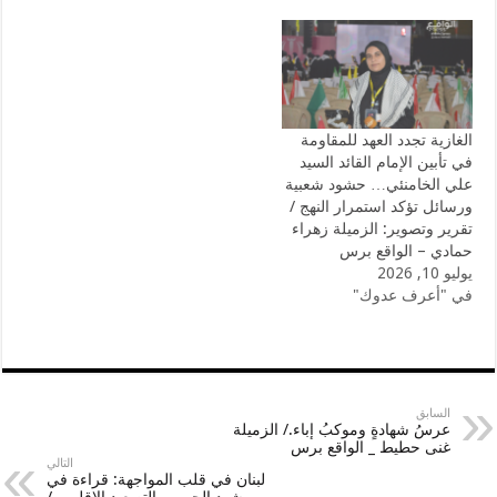
الغازية تجدد العهد للمقاومة
في تأبين الإمام القائد السيد
علي الخامنئي… حشود شعبية
ورسائل تؤكد استمرار النهج /
تقرير وتصوير: الزميلة زهراء
حمادي – الواقع برس
يوليو 10, 2026
في "أعرف عدوك"
السابق
عرسُ شهادةٍ وموكبُ إباء./ الزميلة
غنى حطيط _ الواقع برس
التالي
لبنان في قلب المواجهة: قراءة في