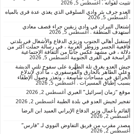
تثبيت لقواته .
أغسطس 5, 2026
العدو جرف بئر وادي السلوقي الذي يغذي عدة قرى بالمياه
.
أغسطس 5, 2026
إشتعال النيران في وادي زبقين جراء قصف معادي
استهدف المنطقة .
أغسطس 5, 2026
إستقبل أهالي الجنوب وزيرَي الدفاع والأشغال في بلدتي
قاقعية الجسر وزوطر الغربية ، في رسالة حملت أكثر من
دلالة ، في مشهد عكس جانبًا من الثقافة الإجتماعية
الراسخة في القرى الجنوبية
أغسطس 5, 2026
جيش العدو يغرق تلة الطهُّرة على سفوح تلتي الدبشة
وعلي الطاهر بالحارق والفوسفوري ، ما أدى لإندلاع
الحرائق في مساحات شاسعة ، وتعذر وصول الإطفاء
بسبب إطباق المسيرات .
أغسطس 5, 2026
موقع “زمان إسرائيل” العبري
أغسطس 2, 2026
تفجير لجيش العدو في بلدة الطيبة
أغسطس 2, 2026
القائم بأعمال وزير الدفاع الإيراني العميد ابن الرضا
أغسطس 2, 2026
مصدر مقرب من فريق التفاوض النووي لـ “فارس”
أغسطس 2, 2026