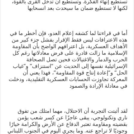
تستطيع إنهاء الفكرة. وتستطيع أن تدخل القرى بالقوة،
لكنها لا تستطيع ضمان ما سيحدث بعد انسحابها
أما في قراءتنا لما كشفه إعلام العدو، فإن أخطر ما في
هذه الاعترافات ليس فقط الإقرار بفشل جزء كبير من
الأهداف العسكرية، بل اعترافهم الواضح بأن المقاومة
الإسلامية ما زالت قادرة على فرض معادلاتها رغم كل
الحرب والدمار والاغتيالات فحين تصل الصحافة
الإسرائيلية نفسها إلى الحديث عن “استنزاف” و”غياب
الحل” و”إعادة إنتاج قوة المقاومة”، فهذا يعني أن
المعركة تجاوزت الحسابات العسكرية التقليدية، ودخلت
في معادلة الإرادة والصمود
لقد أثبتت التجربة أن الاحتلال، مهما امتلك من تفوق
ناري وتكنولوجي، يبقى عاجزًا عن كسر شعب يؤمن
بقضيته ومقاومة تعتبر الدفاع عن الأرض والكرامة خيارًا
وجوديًا لا تراجع عنه. وما يجري اليوم في الجنوب اللبناني