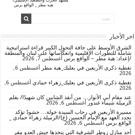
مشهد الحرب والتصعيد الإقليمي/
هبه مطر _ الواقع برس
اخر الأخبار
الشرق الأوسط على حافة التحول الكبير قراءة استراتيجية
شاملة للتطورات الإقليمية وانعكاساتها على لبنان والمنطقة
/إعداد: هبة مطر – الواقع برس
أغسطس 7, 2026
تغطية ذكرى الأربعين في بعلبك_هبة مطر
أغسطس 6,
2026
تغطية ذكرى الأربعين في بعلبك_زهراء حمادي
أغسطس 6,
2026
عند مقام أبي الأنوار… من أنقذ الشابين كان شهيدًا/ بقلم
الزميلة شيماء غندور
أغسطس 6, 2026
مسيرة الأربعين في رحاب السيدة خولة… حشودٌ تؤكد
تجدد العهد مع الإمام الحسين (ع)/الزميلة زهراء حمادي _
الواقع برس
أغسطس 6, 2026
أحد منازل زوطر الشرقية التي يتخذها جيش العدو مقر