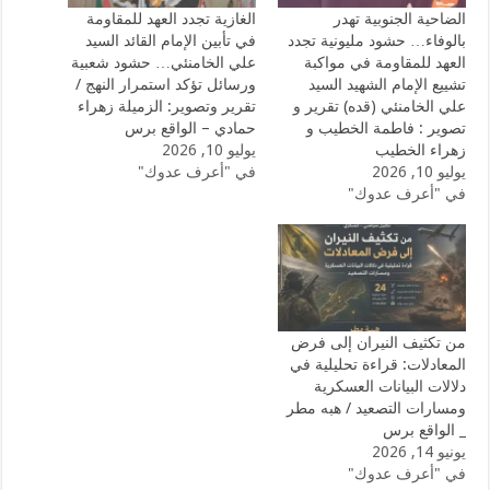
الضاحية الجنوبية تهدر
الغازية تجدد العهد للمقاومة
بالوفاء… حشود مليونية تجدد
في تأبين الإمام القائد السيد
العهد للمقاومة في مواكبة
علي الخامنئي… حشود شعبية
تشييع الإمام الشهيد السيد
ورسائل تؤكد استمرار النهج /
علي الخامنئي (قده) تقرير و
تقرير وتصوير: الزميلة زهراء
تصوير : فاطمة الخطيب و
حمادي – الواقع برس
زهراء الخطيب
يوليو 10, 2026
يوليو 10, 2026
في "أعرف عدوك"
في "أعرف عدوك"
من تكثيف النيران إلى فرض
المعادلات: قراءة تحليلية في
دلالات البيانات العسكرية
ومسارات التصعيد / هبه مطر
_ الواقع برس
يونيو 14, 2026
في "أعرف عدوك"