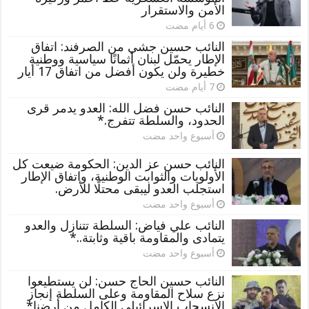
الأمن والاستقرار
النائب حسين جشي من الصرفند: اتفاق
الإطار يحمّل لبنان أثمانًا سياسية ووطنية
خطيرة ولن يكون أفضل من اتفاق 17 أيار
النائب حسن فضل الله: العدو يدمر قرى
الحدود، والسلطة تتفرج.*
‏أسبوع واحد مضت
النائب حسن عز الدين: الحكومة ضيعت كل
الأولويات والثوابت الوطنية، واتفاق الإطار
استجلب العدو ليبقى محتلًا للأرض.
‏أسبوع واحد مضت
النائب علي فياض: السلطة تتنازل والعدو
يتمادى والمقاومة باقية وثابتة..*
‏أسبوع واحد مضت
النائب حسين الحاج حسن: لن يستطيعوا
نزع سلاح المقاومة وعلى السلطة إنجاز
الانسحاب الإسرائيلي الكامل من أرضنا*