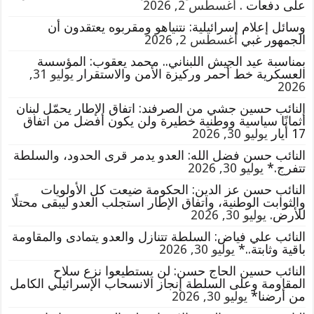
على دفعات .
أغسطس 2, 2026
وسائل إعلام إسرائيلية: نتنياهو ومقربوه يعتقدون أن
الجمهور غبي
أغسطس 2, 2026
بمناسبة عيد الجيش اللبناني.. محمد يعقوب: المؤسسة
العسكرية خط أحمر وركيزة الأمن والاستقرار
يوليو 31,
2026
النائب حسين جشي من الصرفند: اتفاق الإطار يحمّل لبنان
أثمانًا سياسية ووطنية خطيرة ولن يكون أفضل من اتفاق
17 أيار
يوليو 30, 2026
النائب حسن فضل الله: العدو يدمر قرى الحدود، والسلطة
تتفرج.*
يوليو 30, 2026
النائب حسن عز الدين: الحكومة ضيعت كل الأولويات
والثوابت الوطنية، واتفاق الإطار استجلب العدو ليبقى محتلًا
للأرض.
يوليو 30, 2026
النائب علي فياض: السلطة تتنازل والعدو يتمادى والمقاومة
باقية وثابتة..*
يوليو 30, 2026
النائب حسين الحاج حسن: لن يستطيعوا نزع سلاح
المقاومة وعلى السلطة إنجاز الانسحاب الإسرائيلي الكامل
من أرضنا*
يوليو 30, 2026