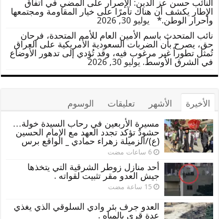
النائب حسن عز الدين: الإصرار على المضي في اتفاق
الإطار يكشف أن هناك تآمرًا على خيار المقاومة ومجتمعها
وأحرار الوطن.*
يوليو 30, 2026
نائب المتحدث باسم الأمين العام للأمم المتحدة، فرحان
حق، يصرح بأن الضربات السعودية الأمريكية على العراق
تُمثل تطوراً غير مرغوب فيه، وقد تُؤدي إلى تدهور الأوضاع
في الشرق الأوسط.
يوليو 30, 2026
الأخيرة
الأشهر
تعليقات
الوسوم
مسيرة الأربعين في رحاب السيدة خولة…
حشودٌ تؤكد تجدد العهد مع الإمام الحسين
(ع)/الزميلة زهراء حمادي _ الواقع برس
أحد منازل زوطر الشرقية التي يتخذها
جيش العدو مقر تثبيت لقواته .
العدو جرف بئر وادي السلوقي الذي يغذي
عدة قرى بالمياه .