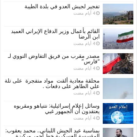
تفجير لجيش العدو في بلدة الطيبة
القائم بأعمال وزير الدفاع الإيراني العميد
ابن الرضا
مصدر مقرب من فريق التفاوض النووي لـ
“فارس”
محلقة معادية ألقت مواد متفجرة على تلة
علي الطاهر على دفعات .
وسائل إعلام إسرائيلية: نتنياهو ومقربوه
يعتقدون أن الجمهور غبي
بمناسبة عيد الجيش اللبناني.. محمد يعقوب:
المؤسسة العسكرية خط أحمر وركيزة