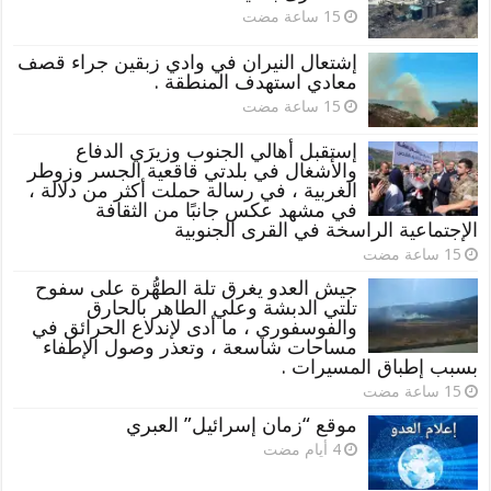
إشتعال النيران في وادي زبقين جراء قصف
معادي استهدف المنطقة .
إستقبل أهالي الجنوب وزيرَي الدفاع
والأشغال في بلدتي قاقعية الجسر وزوطر
الغربية ، في رسالة حملت أكثر من دلالة ،
في مشهد عكس جانبًا من الثقافة
الإجتماعية الراسخة في القرى الجنوبية
جيش العدو يغرق تلة الطهُّرة على سفوح
تلتي الدبشة وعلي الطاهر بالحارق
والفوسفوري ، ما أدى لإندلاع الحرائق في
مساحات شاسعة ، وتعذر وصول الإطفاء
بسبب إطباق المسيرات .
موقع “زمان إسرائيل” العبري