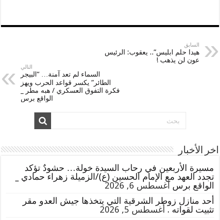
السابق
هيدا حلم ابليس”.. يعقوب: الرئيس
عون لن يذهب !
التالي
السماء لم تعد آمنة… “البيجر
الطائر” يكسر قواعد الحرب ويهز
فكرة التفوق العسكري / هبه مطر _
الواقع برس
اخر الأخبار
مسيرة الأربعين في رحاب السيدة خولة… حشودٌ تؤكد
تجدد العهد مع الإمام الحسين (ع)/الزميلة زهراء حمادي _
الواقع برس
أغسطس 6, 2026
أحد منازل زوطر الشرقية التي يتخذها جيش العدو مقر
تثبيت لقواته .
أغسطس 5, 2026