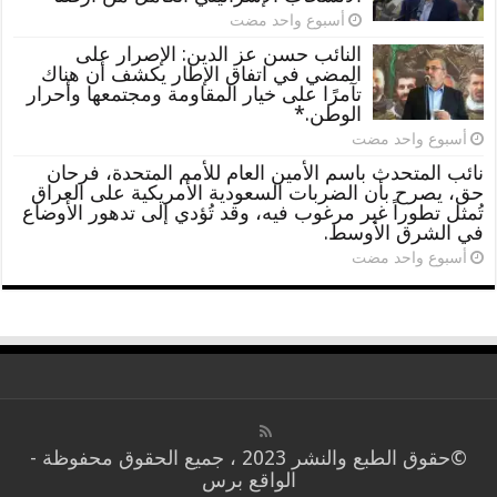
‏أسبوع واحد مضت
النائب حسن عز الدين: الإصرار على
المضي في اتفاق الإطار يكشف أن هناك
تآمرًا على خيار المقاومة ومجتمعها وأحرار
الوطن.*
‏أسبوع واحد مضت
نائب المتحدث باسم الأمين العام للأمم المتحدة، فرحان
حق، يصرح بأن الضربات السعودية الأمريكية على العراق
تُمثل تطوراً غير مرغوب فيه، وقد تُؤدي إلى تدهور الأوضاع
في الشرق الأوسط.
‏أسبوع واحد مضت
©حقوق الطبع والنشر 2023 ، جميع الحقوق محفوظة -
الواقع برس