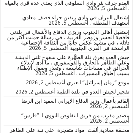
العدو جرف بئر وادي السلوقي الذي يغذي عدة قرى بالمياه
.
أغسطس 5, 2026
إشتعال النيران في وادي زبقين جراء قصف معادي
استهدف المنطقة .
أغسطس 5, 2026
إستقبل أهالي الجنوب وزيرَي الدفاع والأشغال في بلدتي
قاقعية الجسر وزوطر الغربية ، في رسالة حملت أكثر من
دلالة ، في مشهد عكس جانبًا من الثقافة الإجتماعية
الراسخة في القرى الجنوبية
أغسطس 5, 2026
جيش العدو يغرق تلة الطهُّرة على سفوح تلتي الدبشة
وعلي الطاهر بالحارق والفوسفوري ، ما أدى لإندلاع
الحرائق في مساحات شاسعة ، وتعذر وصول الإطفاء
بسبب إطباق المسيرات .
أغسطس 5, 2026
موقع “زمان إسرائيل” العبري
أغسطس 2, 2026
تفجير لجيش العدو في بلدة الطيبة
أغسطس 2, 2026
القائم بأعمال وزير الدفاع الإيراني العميد ابن الرضا
أغسطس 2, 2026
مصدر مقرب من فريق التفاوض النووي لـ “فارس”
أغسطس 2, 2026
محلقة معادية ألقت مواد متفجرة على تلة علي الطاهر