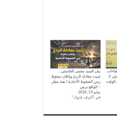
لقاءات
بيان السيد مجتبى الخامنئي…
لي لا
تثبيت معادلة الردع وإعلان سقوط
 الوقت
زمن الضغوط الأحادية / هبة مطر
– الواقع برس
يوليو 19, 2026
في "أعرف عدوك"