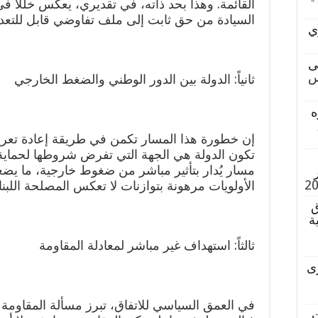
القائمة. وهذا بحد ذاته، في تقديري، يعكس خللا في
السيادة من حق ثابت إلى ملف تفاوضي قابل للتع
ي
ى
س
ثانياً: الدولة بين الدور الوطني والضغط الخارجي
ه
,
إن خطورة هذا المسار تكمن في طريقة إعادة تعريف
تكون الدولة هي الجهة التي تفرض شروطها لحماية 
مسار يُدار بتأثير مباشر من ضغوط خارجية، ما يض
الأولويات مرهونة بتوازنات لا تعكس المصلحة اللبنان
ق
ة
ثالثاً: استهداف غير مباشر لمعادلة المقاومة
ى
في العمق السياسي للاتفاق، تبرز مسألة المقاوم
ت