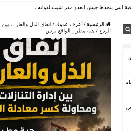
ة التي يتخذها جيش العدو مقر تثبيت لقواته .
الرئيسية
/
أعرف عدوك
/
اتفاق الذل والعار… بين إ
الردع / هبه مطر _ الواقع برس
ن
ام
س