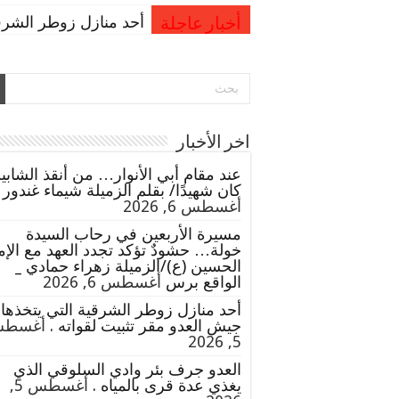
أحد منازل زوطر الشرقي
أخبار عاجلة
اخر الأخبار
عند مقام أبي الأنوار… من أنقذ الشابي
كان شهيدًا/ بقلم الزميلة شيماء غندور
أغسطس 6, 2026
مسيرة الأربعين في رحاب السيدة
خولة… حشودٌ تؤكد تجدد العهد مع الإم
الحسين (ع)/الزميلة زهراء حمادي _
الواقع برس
أغسطس 6, 2026
أحد منازل زوطر الشرقية التي يتخذها
جيش العدو مقر تثبيت لقواته .
أغسط
5, 2026
العدو جرف بئر وادي السلوقي الذي
يغذي عدة قرى بالمياه .
أغسطس 5,