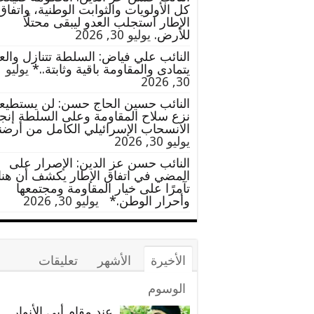
كل الأولويات والثوابت الوطنية، واتفاق
الإطار استجلب العدو ليبقى محتلًا
للأرض.
يوليو 30, 2026
النائب علي فياض: السلطة تتنازل والع
يتمادى والمقاومة باقية وثابتة..*
يوليو
30, 2026
النائب حسين الحاج حسن: لن يستطيعو
نزع سلاح المقاومة وعلى السلطة إنجا
الانسحاب الإسرائيلي الكامل من أرضن
يوليو 30, 2026
النائب حسن عز الدين: الإصرار على
المضي في اتفاق الإطار يكشف أن هن
تآمرًا على خيار المقاومة ومجتمعها
وأحرار الوطن.*
يوليو 30, 2026
الأخيرة
الأشهر
تعليقات
الوسوم
عند مقام أبي الأنوار…