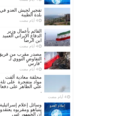
تفجير لجيش العدو في
بلدة الطيبة
القائم بأعمال وزير
الدفاع الإيراني العميد
ابن الرضا
مصدر مقرب من فريق
التفاوض النووي لـ
“فارس”
محلقة معادية ألقت
مواد متفجرة على تلة
علي الطاهر على دفعا
.
وسائل إعلام إسرائيلية:
نتنياهو ومقربوه يعتقدو
أن الجمهور غبي