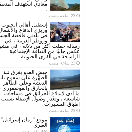
معادي استهدف المنطق
.
إستقبل أهالي الجنوب
وزيرَي الدفاع والأشغال
في بلدتي قاقعية الجس
وزوطر الغربية ، في
رسالة حملت أكثر من دلالة ، في مشه
عكس جانبًا من الثقافة الإجتماعية
الراسخة في القرى الجنوبية
جيش العدو يغرق تلة
الطهُّرة على سفوح تلت
الدبشة وعلي الطاهر
بالحارق والفوسفوري ،
ما أدى لإندلاع الحرائق في مساحات
شاسعة ، وتعذر وصول الإطفاء بسبب
إطباق المسيرات .
موقع “زمان إسرائيل”
العبري