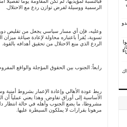
فبالنسبة لمؤيديها، لم تكن المقاومة يوما تفصيلا أمن
الرسمية ووسيلة لفرض توازن ردع مع الاحتلال.
دو
وعليه، فإن أي مسار سياسي يجعل من تقليص دور 
تسوية، يُقرأ باعتباره محاولة لإعادة صياغة ميزان 
ا
الردع الذي منع الاحتلال من تحقيق أهدافه بالقوة.
ز
ا*
رابعاً: الجنوب بين الحقوق المؤجلة والواقع المفر
اك
ربط عودة الأهالي وإعادة الإعمار بشروط أمنية و
الأساسية إلى أوراق تفاوض. وهذا يعني عملياً أن ال
مشروطا، ما يضع الجنوب وأهله في حالة انتظار دائ
مرهونا بقرارات لا يملكون السيطرة عليها.