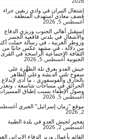
2026
إشتعال النيران في وادي زبقين جراء
قصف معادي استهدف المنطقة .
أغسطس 5, 2026
إستقبل أهالي الجنوب وزيرَي الدفاع
والأشغال في بلدتي قاقعية الجسر
وزوطر الغربية ، في رسالة حملت أكثر
من دلالة ، في مشهد عكس جانبًا من
الثقافة الإجتماعية الراسخة في القرى
الجنوبية
أغسطس 5, 2026
جيش العدو يغرق تلة الطهُّرة على
سفوح تلتي الدبشة وعلي الطاهر
بالحارق والفوسفوري ، ما أدى لإندلاع
الحرائق في مساحات شاسعة ، وتعذر
وصول الإطفاء بسبب إطباق المسيرات 
أغسطس 5, 2026
موقع “زمان إسرائيل” العبري
أغسطس
2, 2026
تفجير لجيش العدو في بلدة الطيبة
أغسطس 2, 2026
القائم بأعمال وزير الدفاع الإيراني العم