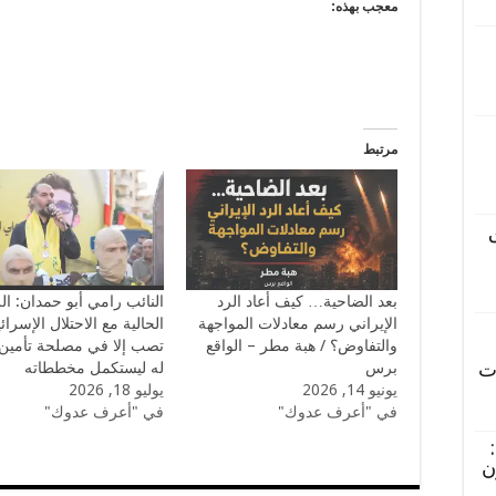
معجب بهذه:
مرتبط
بعد الضاحية… كيف أعاد الرد
النائب رامي أبو حمدان: ال
الإيراني رسم معادلات المواجهة
الحالية مع الاحتلال الإسرائي
والتفاوض؟ / هبة مطر – الواقع
تصب إلا في مصلحة تأمين
ت
برس
له ليستكمل مخططاته
يونيو 14, 2026
يوليو 18, 2026
في "أعرف عدوك"
في "أعرف عدوك"
ن